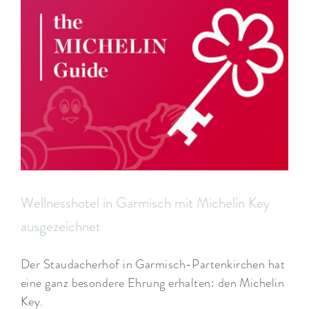
Wellnesshotel in Garmisch mit Michelin Key
ausgezeichnet
Der Staudacherhof in Garmisch-Partenkirchen hat
eine ganz besondere Ehrung erhalten: den Michelin
Key.