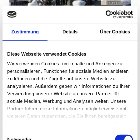
Winterurlaub Garmisch im Staudacherhof
Zustimmung
Details
Über Cookies
Im Winter sind die Tage kurz. Trotzdem lässt es sich
Diese Webseite verwendet Cookies
unheimlich viel erleben! Besonders bei einem
Winterurlaub Garmisch. Direkt unter der Zugspitze
Wir verwenden Cookies, um Inhalte und Anzeigen zu
personalisieren, Funktionen für soziale Medien anbieten
gelegen. Ein wahres Paradies für Winterbegeisterte.
zu können und die Zugriffe auf unsere Website zu
Wintersportfans. Die ihre Auszeit in vollen Zügen
analysieren. Außerdem geben wir Informationen zu Ihrer
genießen möchten. Rund um den Staudacherhof
Verwendung unserer Website an unsere Partner für
gibt es zahlreiche Möglichkeiten. Um den Winter so
soziale Medien, Werbung und Analysen weiter. Unsere
richtig auszunutzen.
Partner führen diese Informationen möglicherweise mit
weiteren Daten zusammen, die Sie ihnen bereitgestellt
haben oder die sie im Rahmen Ihrer Nutzung der Dienste
gesammelt haben.
Einwilligungsauswahl
Notwendig