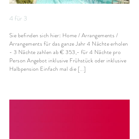
ARRANGEMENTS
4 für 3
WISSENSWERTES
Sie befinden sich hier: Home / Arrangements /
Arrangements für das ganze Jahr 4 Nächte erholen
- 3 Nächte zahlen ab € 353,- für 4 Nächte pro
Person Angebot inklusive Frühstück oder inklusive
Halbpension Einfach mal die [...]