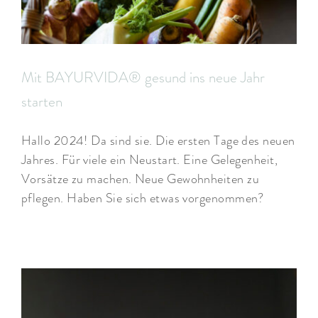
Mit BAYURVIDA® gesund ins neue Jahr
starten
Hallo 2024! Da sind sie. Die ersten Tage des neuen
Jahres. Für viele ein Neustart. Eine Gelegenheit,
Vorsätze zu machen. Neue Gewohnheiten zu
pflegen. Haben Sie sich etwas vorgenommen?