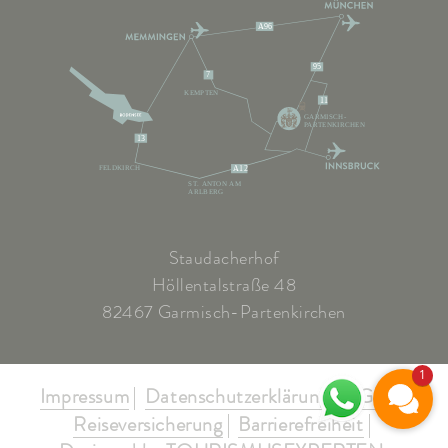
A96
95
7
KEMPTEN
11
GARMISCH-
PARTENKIRCHEN
13
FELDKIRCH
A12
ST. ANTON AM
ARLBERG
Staudacherhof
Höllentalstraße 48
82467 Garmisch-Partenkirchen
1
Impressum
Datenschutzerklärung
AGB's
Reiseversicherung
Barrierefreiheit