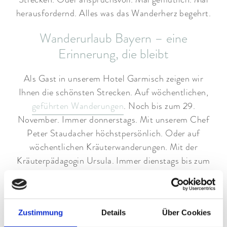
herausfordernd. Alles was das Wanderherz begehrt.
Wanderurlaub Bayern – eine
Erinnerung, die bleibt
Als Gast in unserem Hotel Garmisch zeigen wir
Ihnen die schönsten Strecken. Auf wöchentlichen,
geführten Wanderungen
. Noch bis zum 29.
November. Immer donnerstags. Mit unserem Chef
Peter Staudacher höchstpersönlich. Oder auf
wöchentlichen Kräuterwanderungen. Mit der
Kräuterpädagogin Ursula. Immer dienstags bis zum
23. Oktober. Darf ein bisserl
Yoga
mit dabei sein?
Cristian nimmt Sie mit. Zum Wanderyoga. Immer
sonntags bis zum 30. September.
Zustimmung
Details
Über Cookies
Oder einfach loswandern. Rund um unser Hotel