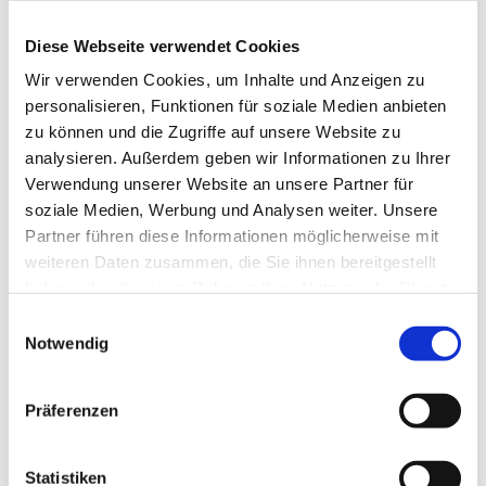
Garmisch-Partenkirchen gibt es zahlreiche
Diese Webseite verwendet Cookies
interessante Erlebniswege. Für die ganze Familie.
Wir verwenden Cookies, um Inhalte und Anzeigen zu
Oder Sie nutzen unseren Verleih von Rädern.
personalisieren, Funktionen für soziale Medien anbieten
Cityräder. Trekkingräder. Mountainbikes. Kostenlos
zu können und die Zugriffe auf unsere Website zu
als unser Gast. E-Bikes gibt es gegen eine kleine
analysieren. Außerdem geben wir Informationen zu Ihrer
Gebühr. Nordic-Walking-Stöcke ebenfalls
Verwendung unserer Website an unsere Partner für
kostenlos. Ein guter Start in Ihren Aktivurlaub.
soziale Medien, Werbung und Analysen weiter. Unsere
Partner führen diese Informationen möglicherweise mit
Healthy Hiking Arrangement im
weiteren Daten zusammen, die Sie ihnen bereitgestellt
Hotel Garmisch
haben oder die sie im Rahmen Ihrer Nutzung der Dienste
gesammelt haben.
Einwilligungsauswahl
Ein besonderes Angebot vom Staudacherhof. Das
Notwendig
Healthy Hiking Angebot. Oder einfach gesagt:
Wandern ist gesund! Ein großes Paket voller
Präferenzen
Aktivitäten und Entspannung. Buchen Sie bis zwei
Wochen vor der Anreise, um sich einen Platz zu
Statistiken