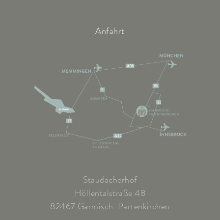
Anfahrt
A96
95
7
KEMPTEN
11
GARMISCH-
PARTENKIRCHEN
13
FELDKIRCH
A12
ST. ANTON AM
ARLBERG
Staudacherhof
Höllentalstraße 48
82467 Garmisch-Partenkirchen