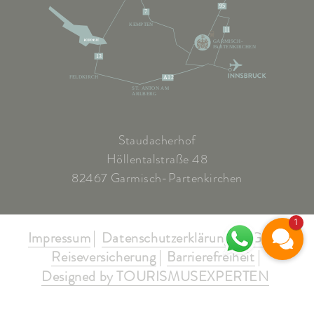
95
7
KEMPTEN
11
GARMISCH-
PARTENKIRCHEN
13
FELDKIRCH
A12
ST. ANTON AM
ARLBERG
Staudacherhof
Höllentalstraße 48
82467 Garmisch-Partenkirchen
1
Impressum
Datenschutzerklärung
AGB's
Reiseversicherung
Barrierefreiheit
Designed by TOURISMUSEXPERTEN