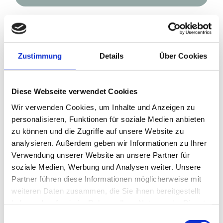
Zustimmung
Details
Über Cookies
Diese Webseite verwendet Cookies
LOVEBIRDS
Wir verwenden Cookies, um Inhalte und Anzeigen zu
personalisieren, Funktionen für soziale Medien anbieten
CYCLE SPA
zu können und die Zugriffe auf unsere Website zu
analysieren. Außerdem geben wir Informationen zu Ihrer
Verwendung unserer Website an unsere Partner für
CYCLE SPA DELUXE
soziale Medien, Werbung und Analysen weiter. Unsere
Partner führen diese Informationen möglicherweise mit
weiteren Daten zusammen, die Sie ihnen bereitgestellt
haben oder die sie im Rahmen Ihrer Nutzung der Dienste
Bleiben Sie auf dem Laufenden. Freuen Sie
gesammelt haben.
Einwilligungsauswahl