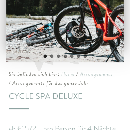
ARRANGEMENTS
WISSENSWERTES
Sie befinden sich hier:
Home
/
Arrangements
/ Arrangements für das ganze Jahr
CYCLE SPA DELUXE
ab € 572,- pro Person für 4 Nächte