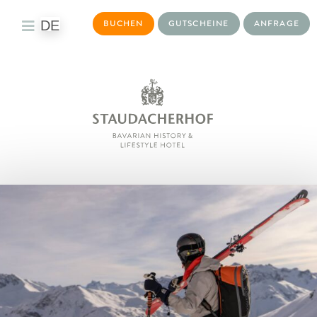
DE
BUCHEN
GUTSCHEINE
ANFRAGE
Toggle
Navigation
DAS HOTEL
WOHNWELTEN
KULINARIK
BAYURVIDA®
WELLNESS
TAGEN & EVENTS
AKTIVITÄTEN