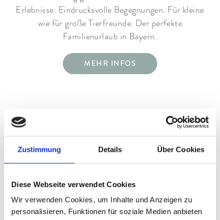
Erlebnisse. Eindrucksvolle Begegnungen. Für kleine
wie für große Tierfreunde. Der perfekte
Familienurlaub in Bayern.
MEHR INFOS
KINDERLAND & SKISCHULEN
Kleine Skizwerge ganz groß. Im Kinderland auf dem
Zustimmung
Details
Über Cookies
Hausberg. Spielerisch lernen sie hier Skifahren. Mit
Unterstützung der örtlichen Skischulen. Die
Skilehrer wissen, wie Kindern Skifahren Spaß
Diese Webseite verwendet Cookies
macht. Sie machen es aber auch spannend. Mit
Wir verwenden Cookies, um Inhalte und Anzeigen zu
dem wöchentlichen Abschlussrennen –
personalisieren, Funktionen für soziale Medien anbieten