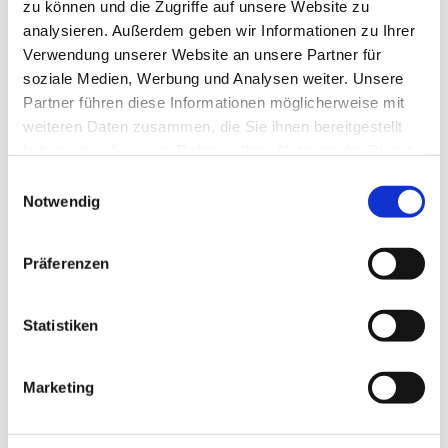
Siegerehrung mit Medaille inklusive.
zu können und die Zugriffe auf unsere Website zu
analysieren. Außerdem geben wir Informationen zu Ihrer
Verwendung unserer Website an unsere Partner für
ZUM KINDERLAND
soziale Medien, Werbung und Analysen weiter. Unsere
Partner führen diese Informationen möglicherweise mit
weiteren Daten zusammen, die Sie ihnen bereitgestellt
haben oder die sie im Rahmen Ihrer Nutzung der Dienste
ALPSPITZ-WELLENBAD
gesammelt haben.
Einwilligungsauswahl
Notwendig
Wasser marsch! Es muss ja nicht immer Schnee
sein. Familien in unserem Garmischer Hotel wird
Präferenzen
nie langweilig. Erst recht, wenn es im Alpspitz-
Wellenbad so viel zu erleben gibt. Röhrenrutsche
und Speedrutsche. Wellen- und Springerbecken.
Statistiken
Sogar Mini-Rutschen für Mini-Wasserratten. Ganz
schön spannend, ganz schön spaßig. Gute Idee. So
Marketing
ein Badetag zwischendurch.