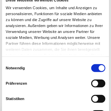
Wir verwenden Cookies, um Inhalte und Anzeigen zu
GIPFELGLÜCK-SUITE
personalisieren, Funktionen für soziale Medien anbieten
zu können und die Zugriffe auf unsere Website zu
analysieren. Außerdem geben wir Informationen zu Ihrer
JUNGBRUNNEN-SUITE
Verwendung unserer Website an unsere Partner für
soziale Medien, Werbung und Analysen weiter. Unsere
Partner führen diese Informationen möglicherweise mit
weiteren Daten zusammen, die Sie ihnen bereitgestellt
haben oder die sie im Rahmen Ihrer Nutzung der Dienste
gesammelt haben.
Einwilligungsauswahl
Notwendig
Präferenzen
DA WILL ICH HIN
Statistiken
WEITERE EINDRÜCKE, DIE MICH TRÄUMEN LASSEN