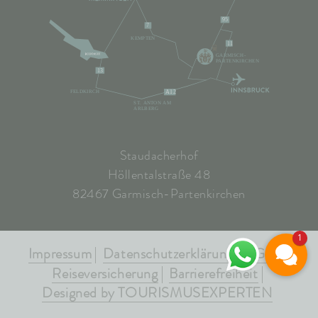
95
7
KEMPTEN
11
GARMISCH-
PARTENKIRCHEN
13
FELDKIRCH
A12
ST. ANTON AM
ARLBERG
Staudacherhof
Höllentalstraße 48
82467 Garmisch-Partenkirchen
1
Impressum
Datenschutzerklärung
AGB's
Reiseversicherung
Barrierefreiheit
Designed by TOURISMUSEXPERTEN