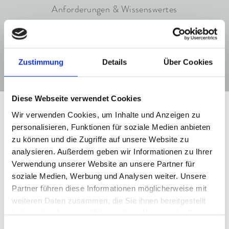
Anforderungen & Wissenswertes
Ausrüstung: mind. Schuhe mit Profilsohle, wetterfeste
Kleidung, leichter Rucksack
Kondition: gute Kondition
Zustimmung
Details
Über Cookies
Technische Schwierigkeit: Trittsicherheit erforderlich
Aufstieg: 1.200 HM – ca. 3.30 Stunden
Diese Webseite verwendet Cookies
Abstieg: ca. 2.45 Stunden
Wir verwenden Cookies, um Inhalte und Anzeigen zu
Touren auf Anfrage.
personalisieren, Funktionen für soziale Medien anbieten
Cycle Spa
zu können und die Zugriffe auf unsere Website zu
ab € 286,- pro Person für 2 Nächte
analysieren. Außerdem geben wir Informationen zu Ihrer
Verwendung unserer Website an unsere Partner für
Panoramablicke. Bikegenuss. Pure Lebensfreude
soziale Medien, Werbung und Analysen weiter. Unsere
WANK
im Staudacherhof!
Partner führen diese Informationen möglicherweise mit
Jetzt Cycle Spa mit vielen tollen
weiteren Daten zusammen, die Sie ihnen bereitgestellt
Inklusivleistungen buchen.
haben oder die sie im Rahmen Ihrer Nutzung der Dienste
gesammelt haben.
Einwilligungsauswahl