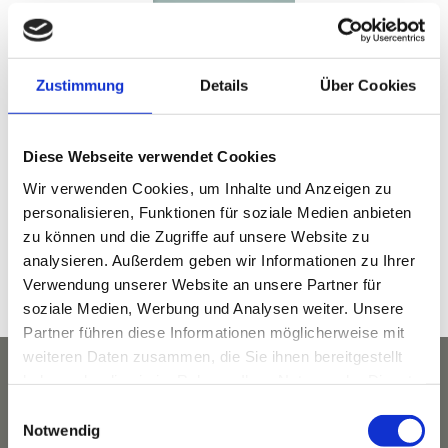
S TA U D A C H E R H O F   M E E T S   H I M A L AYA
U N S E R   S P E I S E P L A N 
1
Zustimmung
Details
Über Cookies
Bleiben Sie auf dem Laufenden. Freuen Sie
Diese Webseite verwendet Cookies
sich auf tolle Angebote.
Wir verwenden Cookies, um Inhalte und Anzeigen zu
Interessante Neuigkeiten. Und ganz viel
personalisieren, Funktionen für soziale Medien anbieten
Staudacherhof.
zu können und die Zugriffe auf unsere Website zu
analysieren. Außerdem geben wir Informationen zu Ihrer
Verwendung unserer Website an unsere Partner für
NEWSLETTER ABONNIEREN
soziale Medien, Werbung und Analysen weiter. Unsere
Partner führen diese Informationen möglicherweise mit
weiteren Daten zusammen, die Sie ihnen bereitgestellt
haben oder die sie im Rahmen Ihrer Nutzung der Dienste
gesammelt haben.
Einwilligungsauswahl
Notwendig