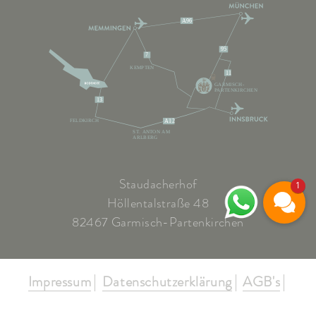
A96
95
7
KEMPTEN
11
GARMISCH-
PARTENKIRCHEN
13
FELDKIRCH
A12
ST. ANTON AM
ARLBERG
Staudacherhof
1
Höllentalstraße 48
82467 Garmisch-Partenkirchen
Impressum
Datenschutzerklärung
AGB's
Reiseversicherung
Barrierefreiheit