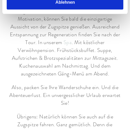
Ablehnen
Highlight. Mit der richtigen Vorbereitung. Unserem
Bergwanderführer Cristian. Und natürlich viel
Motivation, können Sie bald die einzigartige
Aussicht von der Zugspitze genießen. Ausreichend
Entspannung zur Regeneration finden Sie nach der
Tour. In unserem
Spa
. Mit köstlicher
Verwöhnpension. Frühstücksbuffet. Suppe,
Aufstrichen & Brotzspezialitäten zur Mittagszeit.
Kuchenauswahl am Nachmittag. Und dem
ausgezeichneten Gäng-Menü am Abend.
Also, packen Sie Ihre Wanderschuhe ein. Und die
Abenteuerlust. Ein unvergesslicher Urlaub erwartet
Sie!
Übrigens: Natürlich können Sie auch auf die
Zugspitze fahren. Ganz gemütlich. Denn die