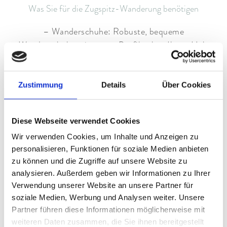
Was Sie für die Zugspitz-Wanderung benötigen
– Wanderschuhe: Robuste, bequeme
Wanderschuhe mit gutem Profil geben Ihnen Halt
auf dem steinigen Pfad.
– Wanderkleidung: Tragen Sie leichte,
Zustimmung
Details
Über Cookies
atmungsaktive Kleidung, die sich auch für
wechselnde Wetterbedingungen eignet.
– Rucksack: Ein Rucksack mit ausreichend
Diese Webseite verwendet Cookies
Stauraum für Verpflegung und die wichtigsten
Wir verwenden Cookies, um Inhalte und Anzeigen zu
Utensilien ist unerlässlich.
personalisieren, Funktionen für soziale Medien anbieten
– Wasser und Snacks: Nehmen Sie genügend
zu können und die Zugriffe auf unsere Website zu
Wasser und energiereiche Snacks wie Nüsse und
analysieren. Außerdem geben wir Informationen zu Ihrer
Müsliriegel mit, um Ihren Energiehaushalt stetig
Verwendung unserer Website an unsere Partner für
auffüllen zu können.
soziale Medien, Werbung und Analysen weiter. Unsere
– Wanderstöcke: Wanderstöcke können Ihre
Partner führen diese Informationen möglicherweise mit
Gelenke entlasten und Ihnen bei steilen
weiteren Daten zusammen, die Sie ihnen bereitgestellt