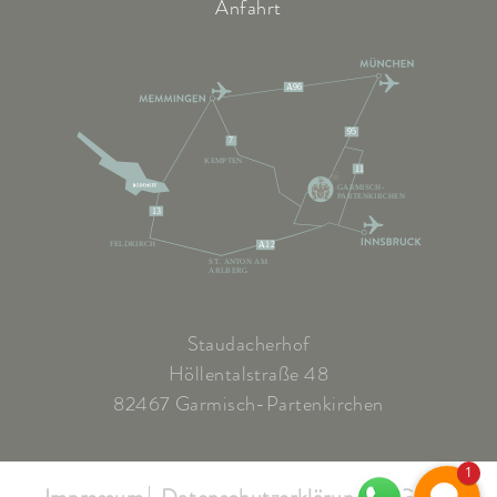
Anfahrt
A96
95
7
KEMPTEN
11
GARMISCH-
PARTENKIRCHEN
13
FELDKIRCH
A12
ST. ANTON AM
ARLBERG
Staudacherhof
Höllentalstraße 48
82467 Garmisch-Partenkirchen
1