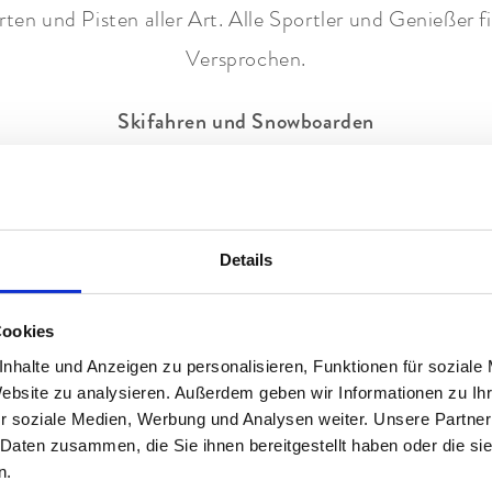
n und Pisten aller Art. Alle Sportler und Genießer fi
Versprochen.
Skifahren und Snowboarden
ands höchster Berg. Und ein Paradies für alle
Skifahre
mal jährlich die großen Skistars. 60 top gepflegte Pist
its der Pisten. Beste Bedingungen für einen Winterurl
Details
te werden mit einem Skibus bequem ins
Classic Skigeb
. Außerdem präparieren wir Ihre Skier. Für eine perfek
Cookies
nhalte und Anzeigen zu personalisieren, Funktionen für soziale
Langlaufen
Website zu analysieren. Außerdem geben wir Informationen zu I
eiten. Die frische Bergluft einatmen. Und Abschalten
r soziale Medien, Werbung und Analysen weiter. Unsere Partner
 Daten zusammen, die Sie ihnen bereitgestellt haben oder die s
enkirchen. 29 Kilometer werden täglich gespurt. Für 
n.