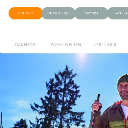
BUCHEN
GUTSCHEINE
DAY SPA
ANFRA
DAS HOTEL
WOHNWELTEN
KULINARIK