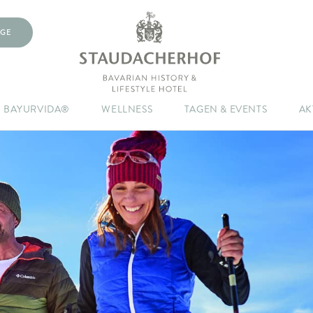
GE
BAYURVIDA®
WELLNESS
TAGEN & EVENTS
AK