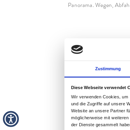
Panorama. Wegen, Abfahrte
Die
Zugspitze
. Deutschl
treffen sich sogar ein
Tiefschneeabfahrten abse
Zustimmung
das Beste: Unsere Gäs
Kostenfrei
Diese Webseite verwendet 
Wir verwenden Cookies, um I
und die Zugriffe auf unsere 
Sanft durch die Natur gl
Website an unsere Partner fü
möglicherweise mit weiteren
Loipen. In Garmisch-Part
der Dienste gesammelt habe