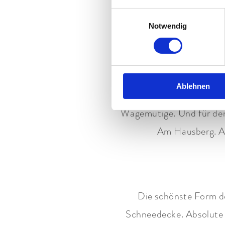
Übrigens: Wer noch L
Einwilligungsauswahl
Notwendig
Rodeln. Ein Riesenspaß.
Ablehnen
Lust auf mehr Abenteuer?
Wagemutige. Und für den
Am Hausberg. Als
Die schönste Form d
Schneedecke. Absolute 