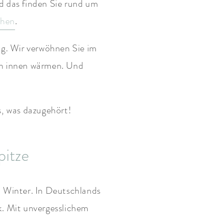
d das finden Sie rund um
chen
.
. Wir verwöhnen Sie im
on innen wärmen. Und
s, was dazugehört!
pitze
m Winter. In Deutschlands
k. Mit unvergesslichem