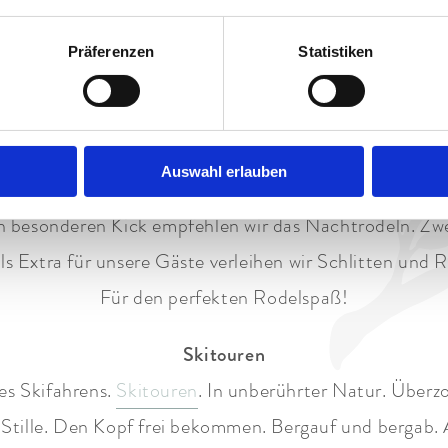
anglaufskier braucht, dem leihen wir im Hotel Zugspitz
Bindungstyp SNS aus. Gratis. Für unsere Hotelgäste.
Präferenzen
Statistiken
Rodeln
 Für die ganze Familie. Auf der 3,9 Kilometer langen
R
Auswahl erlauben
 Dann eignet sich die Strecke ab der
St. Martins Hütt
 besonderen Kick empfehlen wir das Nachtrodeln. Zw
 Extra für unsere Gäste verleihen wir Schlitten und R
Für den perfekten Rodelspaß!
Skitouren
es Skifahrens.
Skitouren
. In unberührter Natur. Überz
Stille. Den Kopf frei bekommen. Bergauf und bergab. A