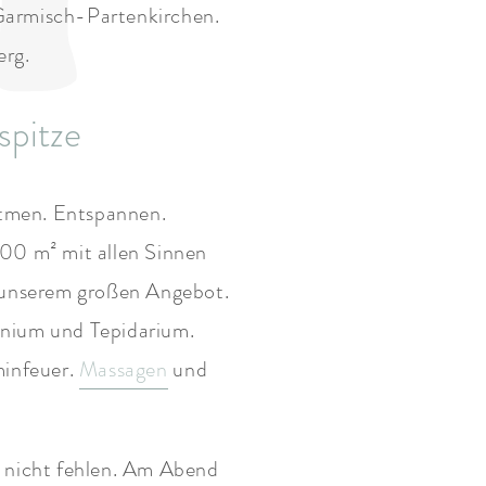
Garmisch-Partenkirchen.
erg.
spitze
atmen. Entspannen.
400 m² mit allen Sinnen
i unserem großen Angebot.
nium und Tepidarium.
minfeuer.
Massagen
und
h nicht fehlen. Am Abend