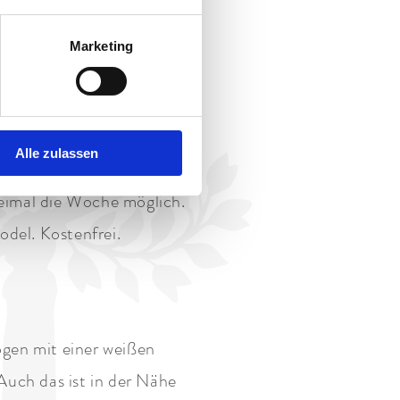
e gerne Skier für den
Marketing
odelbahn
am Hausberg.
Alle zulassen
e am Grasberg
. Perfekt für
eimal die Woche möglich.
odel. Kostenfrei.
ogen mit einer weißen
uch das ist in der Nähe