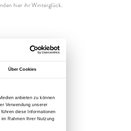
nden hier ihr Winterglück.
r und Snowboarder
. Hier
enkilometer. Traumhafte
aub an der Zugspitze. Und
Über Cookies
iet
gefahren. Jeden Tag.
te Abfahrt.
 Medien anbieten zu können
hrer Verwendung unserer
. Beim Langlaufen auf den
 führen diese Informationen
ie im Rahmen Ihrer Nutzung
einen noch besseren Lauf.