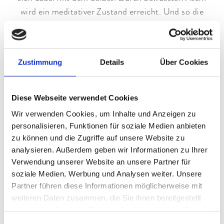
wird ein meditativer Zustand erreicht. Und so die
Beweglichkeit und Achtsamkeit gestärkt. In uns.
Und für uns.
AYURVEDA UND BAYURVIDA®
Zustimmung
Details
Über Cookies
Eine weitere Säule in dem Lebenskonzept im Hotel
Garmisch ist Ayurveda. Der Grundpfeiler der
Diese Webseite verwendet Cookies
Philosophie ist: Sich Zeit zu nehmen. Sich bewusst
Wir verwenden Cookies, um Inhalte und Anzeigen zu
mit Wirkungen auseinandersetzen. Diese zu
personalisieren, Funktionen für soziale Medien anbieten
schätzen. Zum Beispiel beim Kochen. Bei der
zu können und die Zugriffe auf unsere Website zu
Auswahl und Zubereitung von Lebensmitteln.
analysieren. Außerdem geben wir Informationen zu Ihrer
Verwendung unserer Website an unsere Partner für
Auch im Spa des Hotel Garmisch werden
soziale Medien, Werbung und Analysen weiter. Unsere
Partner führen diese Informationen möglicherweise mit
ayurvedische Behandlungen angewendet.
weiteren Daten zusammen, die Sie ihnen bereitgestellt
Ayurveda-Massagen
. Etwa die Garshan Massage.
haben oder die sie im Rahmen Ihrer Nutzung der Dienste
Eine Trockenmassage. Oder die Mukabhyamha
gesammelt haben.