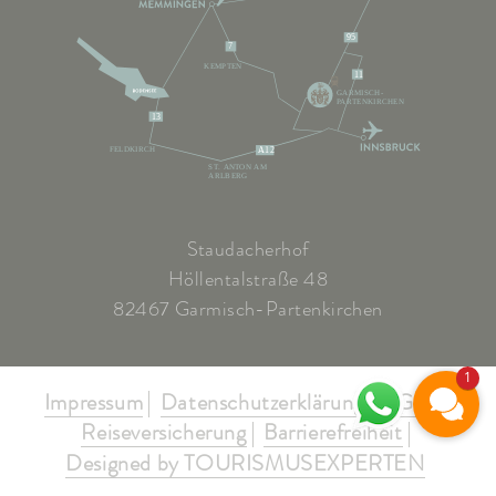
95
7
KEMPTEN
11
GARMISCH-
PARTENKIRCHEN
13
FELDKIRCH
A12
ST. ANTON AM
ARLBERG
Staudacherhof
Höllentalstraße 48
82467 Garmisch-Partenkirchen
1
Impressum
Datenschutzerklärung
AGB's
Reiseversicherung
Barrierefreiheit
Designed by TOURISMUSEXPERTEN