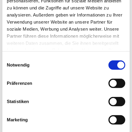
personalisieren, Funktionen für soziale Medien anbieten
zu können und die Zugriffe auf unsere Website zu
analysieren. Außerdem geben wir Informationen zu Ihrer
Frühstück mit regionalen Bio-Produkten.
Verwendung unserer Website an unsere Partner für
Staudachers Spa & Garten. Aktivprogramm.
soziale Medien, Werbung und Analysen weiter. Unsere
Und viele kleine Extras, die Ihre Auszeit wertvoller
Partner führen diese Informationen möglicherweise mit
machen.
VITAL-FRÜHSTÜCK
weiteren Daten zusammen, die Sie ihnen bereitgestellt
haben oder die sie im Rahmen Ihrer Nutzung der Dienste
MEHR ERFAHREN
gesammelt haben.
Vollkornbrot
Einwilligungsauswahl
Notwendig
1 Croissant
Präferenzen
Becel, Butter
Staudachers Wellness-Müsli
Statistiken
Tomaten, Mozarella
Marketing
Käseauswahl & Putenbrust