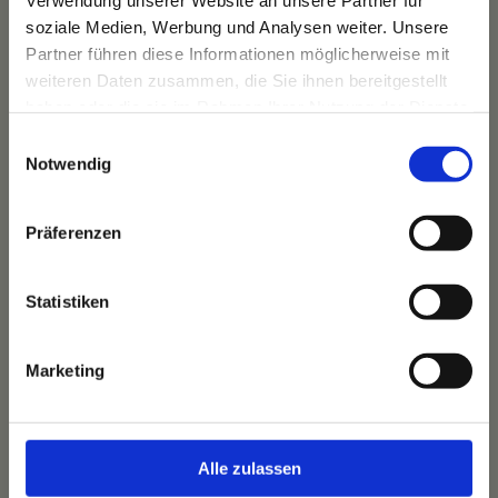
Verwendung unserer Website an unsere Partner für
Das Bauernhaus
soziale Medien, Werbung und Analysen weiter. Unsere
Unser Team
Partner führen diese Informationen möglicherweise mit
weiteren Daten zusammen, die Sie ihnen bereitgestellt
haben oder die sie im Rahmen Ihrer Nutzung der Dienste
gesammelt haben.
Einwilligungsauswahl
Notwendig
Unsere Highlights
Unsere Wohnwelten
Unsere Kulinarik
Präferenzen
Unser Wellnessangebot
Unsere Arrangements
Statistiken
Marketing
Kontakt & Service
Anfrage schicken
Alle zulassen
Anreise