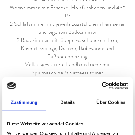
Wohnzimmer mit Essecke, Holzfussboden und 43″
TV
2 Schlafzimmer mit jeweils zusätzlichem Fernseher
und eigenem Badezimmer
2 Badezimmer mit Doppelwaschbecken, Fön,
Kosmetikspiege, Dusche, Badewanne und
Fußbodenheizung
Vollausgestattete Landhausküche mit
Spülmaschine & Kaffeeautomat
Separates WC
Telefon, WLAN und Inroom Tablet
Großer Balkon mit überdachtem Freisitz und
Zustimmung
Details
Über Cookies
Bergblick auf das Zugspitzmassiv
Garage
Im UG: Wasch-, Trocken- und Bügelraum sowie
Diese Webseite verwendet Cookies
Ski- und Fahrradkeller im Hause
Wir verwenden Cookies, um Inhalte und Anzeigen zu