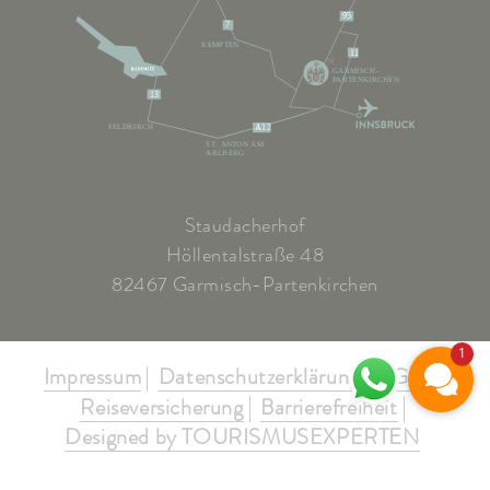
95
7
KEMPTEN
11
GARMISCH-
PARTENKIRCHEN
13
FELDKIRCH
A12
ST. ANTON AM
ARLBERG
Staudacherhof
Höllentalstraße 48
82467 Garmisch-Partenkirchen
1
Impressum
Datenschutzerklärung
AGB's
Reiseversicherung
Barrierefreiheit
Designed by TOURISMUSEXPERTEN