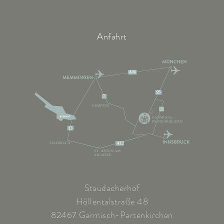
Anfahrt
A96
95
7
KEMPTEN
11
GARMISCH-
PARTENKIRCHEN
13
FELDKIRCH
A12
ST. ANTON AM
ARLBERG
Staudacherhof
Höllentalstraße 48
82467 Garmisch-Partenkirchen