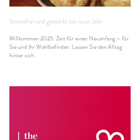
Stressfrei und gestärkt ins neue Jahr
Willkommen 2025. Zeit für einen Neuanfang – für
Sie und Ihr Wohlbefinden. Lassen Sie den Alltag
hinter sich.