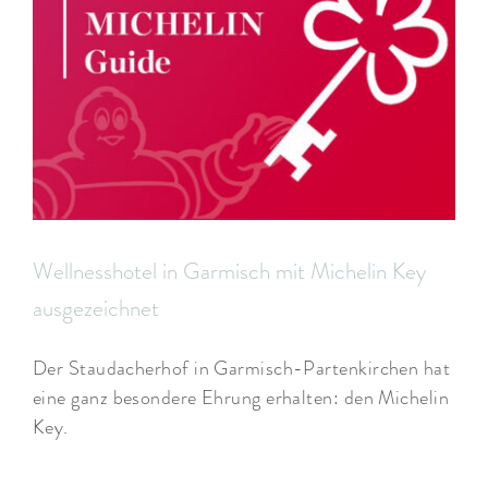
Wellnesshotel in Garmisch mit Michelin Key
ausgezeichnet
Der Staudacherhof in Garmisch-Partenkirchen hat
eine ganz besondere Ehrung erhalten: den Michelin
Key.