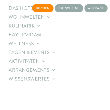
Zum
DAS HOTEL
BUCHEN
GUTSCHEINE
ANFRAGE
Inhalt
springen
WOHNWELTEN
KULINARIK
BAYURVIDA®
WELLNESS
TAGEN & EVENTS
AKTIVITÄTEN
ARRANGEMENTS
WISSENSWERTES