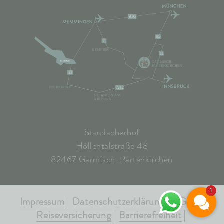
A96
95
7
KEMPTEN
11
GARMISCH-
PARTENKIRCHEN
13
FELDKIRCH
A12
ST. ANTON AM
ARLBERG
Staudacherhof
Höllentalstraße 48
82467 Garmisch-Partenkirchen
1
Impressum
Datenschutzerklärung
AGB's
Reiseversicherung
Barrierefreiheit