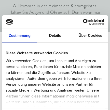
Willkommen in der Heimat des Klammgeistes.
Halten Sie Augen und Ohren auf! Denn wenn man
ganz aufmerksam ist, erhascht man vielleicht einen
Blick auf ihn. Oder auf seine Gehilfen. Den
Wasserfeen. Und Wasserzwergen. Angst müssen
Zustimmung
Details
Über Cookies
Sie dabei nicht haben. Das sind zahme Geschöpfe.
Kinder bis 15 Jahre übernachten kostenlos im Zimmer der
Und die meiste Zeit bleiben sie unsichtbar.
Eltern!
Spannend zu entdecken ist die Leutaschklamm
Diese Webseite verwendet Cookies
dennoch. Tauchen Sie ein in die sagenumwobene,
Familienzeit ist Wir-Zeit.
Wir verwenden Cookies, um Inhalte und Anzeigen zu
Und die wird bei uns zur echten Herzensfreude.
mystische Welt…
personalisieren, Funktionen für soziale Medien anbieten
Entdecken Sie unsere beiden Familienangebote.
zu können und die Zugriffe auf unsere Website zu
analysieren. Außerdem geben wir Informationen zu Ihrer
ZUR GEISTERKLAMM
Verwendung unserer Website an unsere Partner für
Ab 5 Nächten voller Abenteuer und Bergmomente.
soziale Medien, Werbung und Analysen weiter. Unsere
Partner führen diese Informationen möglicherweise mit
ZUM HAPPY FAMILY ANGEBOT
weiteren Daten zusammen, die Sie ihnen bereitgestellt
haben oder die sie im Rahmen Ihrer Nutzung der Dienste