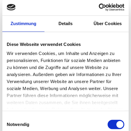
Tageszeit.
Unsere Kooperation mit dem
Zustimmung
Details
Über Cookies
Fitnessstudio
Reicht der Wassersport nicht aus? Auch
Diese Webseite verwendet Cookies
Krafttraining muss man bei uns im Urlaub nicht
Wir verwenden Cookies, um Inhalte und Anzeigen zu
missen. Denn es gibt noch eine Alternative. Die
personalisieren, Funktionen für soziale Medien anbieten
Mitbenutzung unseres kooperierenden
zu können und die Zugriffe auf unsere Website zu
Fitnessstudios. Die Eintrittskarten sind an der
analysieren. Außerdem geben wir Informationen zu Ihrer
Rezeption erhältlich. Die Nutzung ist für jeden
Verwendung unserer Website an unsere Partner für
Gast natürlich kostenfrei. Und steht zur freien
soziale Medien, Werbung und Analysen weiter. Unsere
Partner führen diese Informationen möglicherweise mit
Verfügung. Individuelles betreutes Training. Oder
weiteren Daten zusammen, die Sie ihnen bereitgestellt
ungestört und selbständig. Je nach Geschmack und
haben oder die sie im Rahmen Ihrer Nutzung der Dienste
Erfahrung. Wieder zurück im Wellness Hotel in
gesammelt haben.
Einwilligungsauswahl
Garmisch dann den Körper vitalisieren. Mit einer
Notwendig
erfrischenden tropischen Regendusche. Das ist