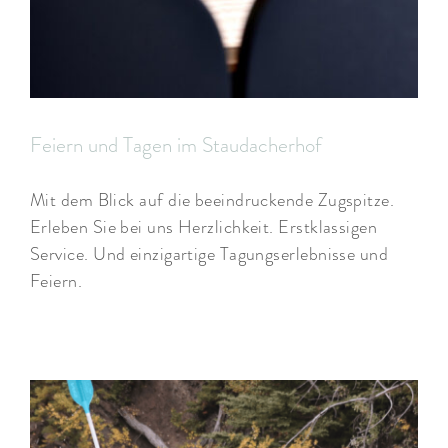
Feiern und Tagen im Staudacherhof
Mit dem Blick auf die beeindruckende Zugspitze.
Erleben Sie bei uns Herzlichkeit. Erstklassigen
Service. Und einzigartige Tagungserlebnisse und
Feiern.