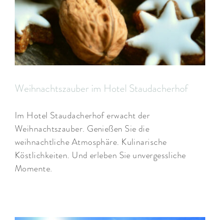
Weihnachtszauber im Hotel Staudacherhof
Im Hotel Staudacherhof erwacht der
Weihnachtszauber. Genießen Sie die
weihnachtliche Atmosphäre. Kulinarische
Köstlichkeiten. Und erleben Sie unvergessliche
Momente.