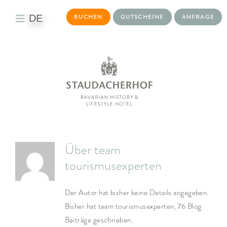
DE
BUCHEN
GUTSCHEINE
ANFRAGE
Toggle
Navigation
DAS HOTEL
WOHNWELTEN
KULINARIK
BAYURVIDA®
Über
team
WELLNESS
tourismusexperten
TAGEN & EVENTS
Der Autor hat bisher keine Details angegeben.
Bisher hat team tourismusexperten, 76 Blog
AKTIVITÄTEN
Beiträge geschrieben.