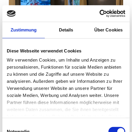
Zustimmung
Details
Über Cookies
Diese Webseite verwendet Cookies
Wir verwenden Cookies, um Inhalte und Anzeigen zu
personalisieren, Funktionen für soziale Medien anbieten
zu können und die Zugriffe auf unsere Website zu
analysieren. Außerdem geben wir Informationen zu Ihrer
Tagungshotel Garmisch: Von der Idee zum
Verwendung unserer Website an unsere Partner für
Erfolg
soziale Medien, Werbung und Analysen weiter. Unsere
Partner führen diese Informationen möglicherweise mit
weiteren Daten zusammen, die Sie ihnen bereitgestellt
Willkommen im Hotel Staudacherhof. Ihrem
haben oder die sie im Rahmen Ihrer Nutzung der Dienste
Rückzugsort. Für Entspannung und Erholung. Mit
gesammelt haben.
Einwilligungsauswahl
unseren Zuckerl gelingt das ganz einfach.
Notwendig