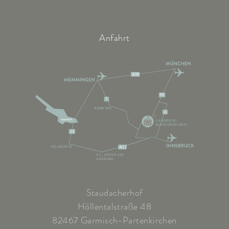
Anfahrt
A96
95
7
KEMPTEN
11
GARMISCH-
PARTENKIRCHEN
13
FELDKIRCH
A12
ST. ANTON AM
ARLBERG
Staudacherhof
Höllentalstraße 48
82467 Garmisch-Partenkirchen