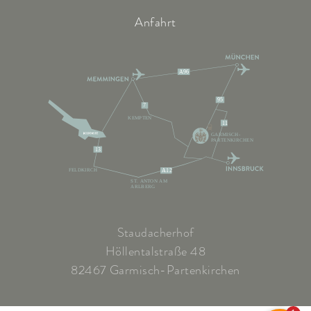
Anfahrt
A96
95
7
KEMPTEN
11
GARMISCH-
PARTENKIRCHEN
13
FELDKIRCH
A12
ST. ANTON AM
ARLBERG
Staudacherhof
Höllentalstraße 48
82467 Garmisch-Partenkirchen