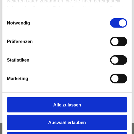
weiteren Daten zusammen, die Sie ihnen bereitgestellt
haben oder die sie im Rahmen Ihrer Nutzung der Dienste
gesammelt haben.
Einwilligungsauswahl
Notwendig
DAGMAR & PETER STAUDACHER
Präferenzen
Statistiken
Bleiben Sie auf dem Laufenden. Freuen Sie
sich auf tolle Angebote.
Marketing
Interessante Neuigkeiten. Und ganz viel
Staudacherhof.
Alle zulassen
NEWSLETTER ABONNIEREN
Auswahl erlauben