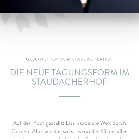
ARRANGEMENTS
WISSENSWERTES
GESCHICHTEN VOM STAUDACHERHOF
DIE NEUE TAGUNGSFORM IM
STAUDACHERHOF
Auf den Kopf gestellt: Das wurde die Welt durch
Corona. Aber wie das so ist, wenn das Chaos alles