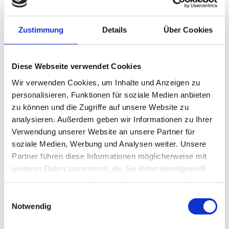
Einmal quer durch Deutschland fliegen, um eine
Konferenz zu besuchen? Muss nicht (mehr) sein.
Zustimmung
Details
Über Cookies
Speaker und Teilnehmer aus aller Welt lassen sich
einbinden. Digital. Per Live-Übertragung. Egal ob
Diese Webseite verwendet Cookies
zehn Zuschauer. Oder 10.000. Alles ist möglich.
Bei hybriden Tagungen teilen alle das Live-Erlebnis.
Wir verwenden Cookies, um Inhalte und Anzeigen zu
personalisieren, Funktionen für soziale Medien anbieten
Vor Ort im Tagungsraum. Zu Hause vor dem
zu können und die Zugriffe auf unsere Website zu
Laptop. Oder via Smartphone. Ohne physische und
analysieren. Außerdem geben wir Informationen zu Ihrer
geografische Grenzen. Weltweit. So einfach. So viel
Verwendung unserer Website an unsere Partner für
nachhaltiger. Und so viel kostensparender.
soziale Medien, Werbung und Analysen weiter. Unsere
Partner führen diese Informationen möglicherweise mit
Mit hybriden Events das Beste beider Welten
weiteren Daten zusammen, die Sie ihnen bereitgestellt
verbinden. Den lebhaften Austausch mit
haben oder die sie im Rahmen Ihrer Nutzung der Dienste
Referenten vor Ort. Den hervorragenden
gesammelt haben.
Einwilligungsauswahl
Inklusivservice im Tagungshotel Staudacherhof.
Notwendig
Und die digitale Interaktion. Mit unbegrenzter