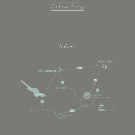
Online-Shop
Anfahrt
A96
95
7
KEMPTEN
11
GARMISCH-
PARTENKIRCHEN
13
FELDKIRCH
A12
ST. ANTON AM
ARLBERG