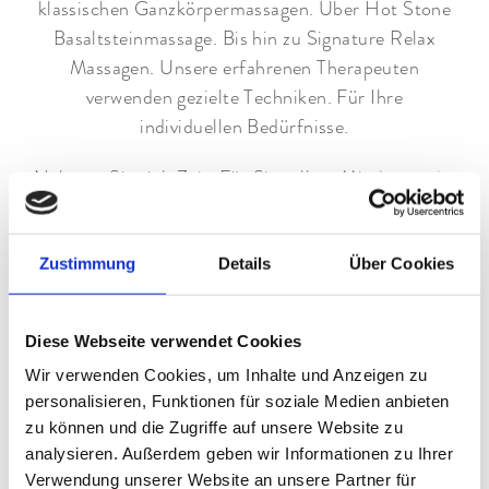
klassischen Ganzkörpermassagen. Über Hot Stone
Basaltsteinmassage. Bis hin zu Signature Relax
Massagen. Unsere erfahrenen Therapeuten
verwenden gezielte Techniken. Für Ihre
individuellen Bedürfnisse.
Nehmen Sie sich Zeit. Für Sie selbst. Mit
Avurveda
.
Kostbare Öle und naturaromatisierte Räume helfen
bei der Harmonisierung. Und schaffen eine
Zustimmung
Details
Über Cookies
einmalige Atmosphäre.
Beautybehandlungen
Diese Webseite verwendet Cookies
Ein unbeschreiblich gutes Gefühl. Sich in der
Wir verwenden Cookies, um Inhalte und Anzeigen zu
eigenen Haut wohl und schön zu fühlen. Im
personalisieren, Funktionen für soziale Medien anbieten
Wellnesshotel Garmisch-Partenkirchen verwenden
zu können und die Zugriffe auf unsere Website zu
analysieren. Außerdem geben wir Informationen zu Ihrer
wir exklusive Schönheitsprodukte. Von der Marke
Verwendung unserer Website an unsere Partner für
Vinoble Cosmetics
. Und unser professionelles