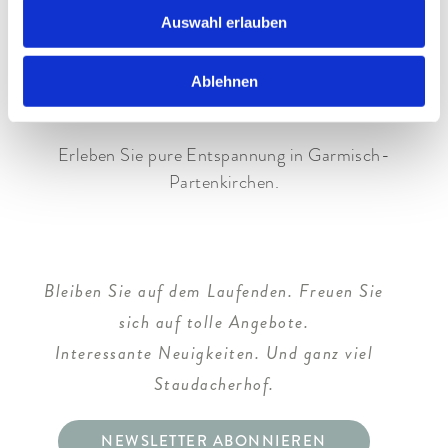
Auswahl erlauben
Ein
Wellnessurlaub
im Hotel Staudacherhof. Mehr
als nur eine Auszeit. Eine Reise zu sich selbst.
Lassen Sie sich von uns verwöhnen. Und tanken Sie
Ablehnen
neue Energie für Ihren Alltag.
Erleben Sie pure Entspannung in Garmisch-
Partenkirchen.
Bleiben Sie auf dem Laufenden. Freuen Sie
sich auf tolle Angebote.
Interessante Neuigkeiten. Und ganz viel
Staudacherhof.
NEWSLETTER ABONNIEREN