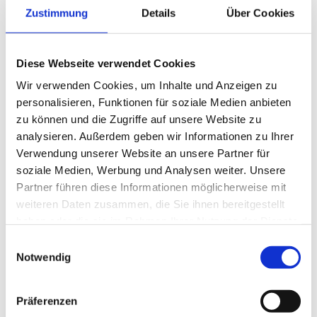
Zustimmung
Details
Über Cookies
WIE LAUTEN DIE ZIMMERPREISE?
WANN IST CHECK-IN ZEIT?
Diese Webseite verwendet Cookies
WANN IST CHECK-OUT ZEIT?
Wir verwenden Cookies, um Inhalte und Anzeigen zu
personalisieren, Funktionen für soziale Medien anbieten
HABEN SIE FAMILIENANGEBOTE?
zu können und die Zugriffe auf unsere Website zu
analysieren. Außerdem geben wir Informationen zu Ihrer
WIE GROSS SIND DIE BETTEN?
Verwendung unserer Website an unsere Partner für
WELCHEN HÄRTEGRAD HABEN DIE MATRATZEN
soziale Medien, Werbung und Analysen weiter. Unsere
Partner führen diese Informationen möglicherweise mit
GIBT ES EINE MINIBAR?
weiteren Daten zusammen, die Sie ihnen bereitgestellt
haben oder die sie im Rahmen Ihrer Nutzung der Dienste
GIBT ES WLAN?
gesammelt haben.
Einwilligungsauswahl
Notwendig
GIBT ES ZIMMER MIT BALKON?
GIBT ES EINEN SAFE?
Präferenzen