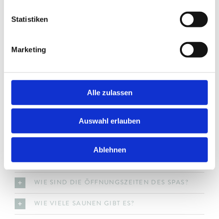
Staudachers Spa und Garten
Statistiken
WIE KANN ICH EINE WELLNESSANWENDUNG
Marketing
BUCHEN?
GIBT ES EIN DAY SPA ANGEBOT?
KANN ICH BADEN GEHEN?
Alle zulassen
HABEN SIE EINEN FAMILY SPA?
Auswahl erlauben
WELCHES FITNESS- UND SPORTANGEBOT GIBT
ES?
Ablehnen
GIBT ES BADEMÄNTEL?
WIE SIND DIE ÖFFNUNGSZEITEN DES SPAS?
WIE VIELE SAUNEN GIBT ES?