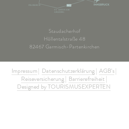
FELDKIRCH
A12
ST. ANTON AM
ARLBERG
Staudacherhof
Höllentalstraße 48
82467 Garmisch-Partenkirchen
Impressum
Datenschutzerklärung
AGB's
Reiseversicherung
Barrierefreiheit
Designed by TOURISMUSEXPERTEN