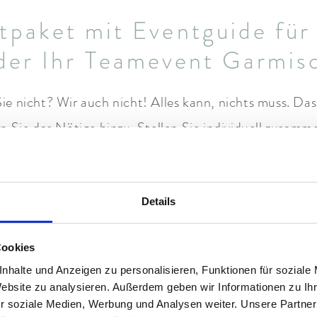
tpaket mit Eventguide für
der Ihr Teamevent Garmis
 nicht? Wir auch nicht! Alles kann, nichts muss. Das
hen Sie das Nötige hinzu. Stellen Sie individuell zusam
r Planung. Bis hin zur Durchführung. Wir schneidern Ih
Garmisch. Ihr Ansprechpartner steht Ihnen zur Seite.
Details
s Komplettprogramm? Wir passen uns an – nicht Sie. Wi
eschäft konzentrieren können. Den Raum. Die Technik.
Cookies
agen Sie. Erleben Sie Ihr Teambuilding. Fokussieren S
nhalte und Anzeigen zu personalisieren, Funktionen für soziale
Website zu analysieren. Außerdem geben wir Informationen zu I
übernehmen wir. Sie können sich zurücklehnen.
r soziale Medien, Werbung und Analysen weiter. Unsere Partner