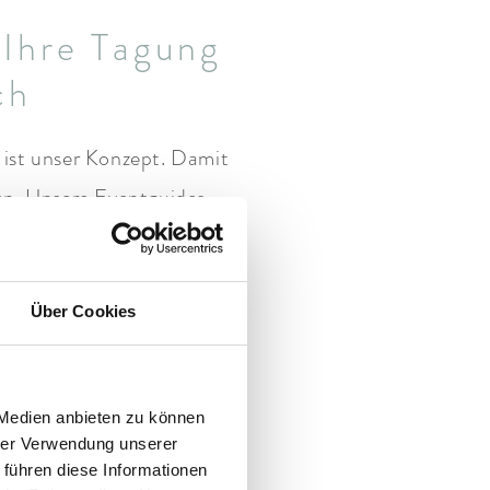
 Ihre Tagung
ch
 ist unser Konzept. Damit
men. Unsere Eventguides
r persönliches
Teamevent
Über Cookies
r planen alles. Damit Sie
 Die Kulinarik. Die
ie sich. Das Drumherum
 Medien anbieten zu können
hrer Verwendung unserer
 führen diese Informationen