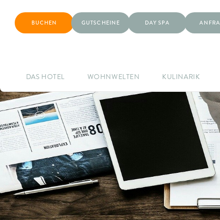
BUCHEN
GUTSCHEINE
DAY SPA
ANFRA
DAS HOTEL
WOHNWELTEN
KULINARIK