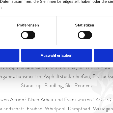
 Daten zusammen, die Sie ihnen bereitgestellt haben oder die s
programm rund um Ihr Teameve
n.
. Garmisch-Partenkirchen? Legendär. Staudacherhof? P
Präferenzen
Statistiken
t. Wir sind das Zentrum für Ihr Teamevent Garmisch.
tze. Hoch hinaus mit der ganzen Abteilung. Durch die
 bringt zusammen. Teamevent Garmisch heißt: sich h
Auswahl erlauben
Rafting. Beim Kajaking. Oder Flying Fox: 270 Meter 
e Zugspitzenlandschaft. Ob Sommer, ob Winter – ab in
ganisationsmeister. Asphaltstockschießen, Eisstocks
Stand-up-Paddling, Ski-Rennen.
anzen Action? Nach Arbeit und Event warten 1.400 Q
nalandschaft. Freibad. Whirlpool. Dampfbad. Massage