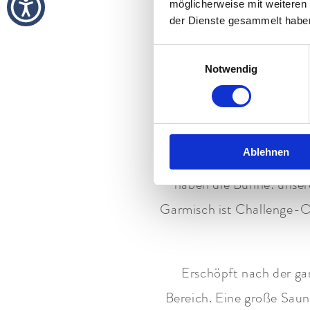
möglicherweise mit weiteren
Das Rahmen
der Dienste gesammelt habe
Einwilligungsauswahl
Zugspitze
? Kennt jeder
Notwendig
Wellness, Gourmetwel
Gipfelbesteigung Zugspi
Ehrfurcht und Größe. Das
Ablehnen
gemeinsam siegen. Beim 
haben die Bühne: unser
Garmisch ist Challenge-Or
Erschöpft nach der g
Bereich. Eine große Sau