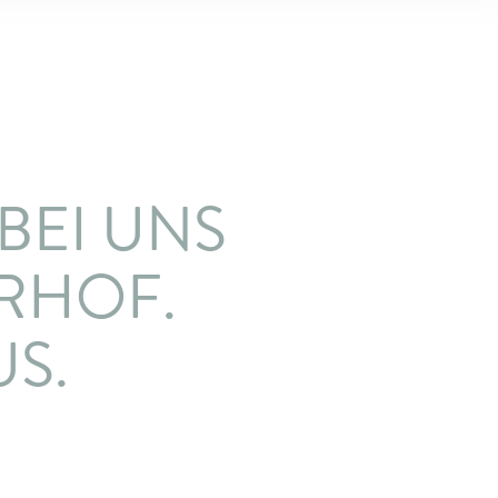
BEI UNS
RHOF.
S.