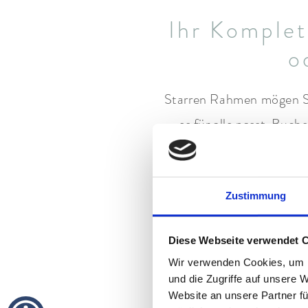
Ihr Komplet
o
Starren Rahmen mögen Sie
es für alle passt. Buc
unterstützen Sie. Von de
Zustimmung
Oder mögen Sie lieber da
sich auf das Kerng
Diese Webseite verwendet 
Freizeitgestaltung. T
Wir verwenden Cookies, um I
und die Zugriffe auf unsere 
Website an unsere Partner fü