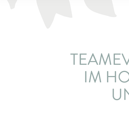
TEAMEV
IM H
U