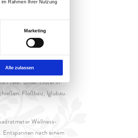
ie im Rahmen Ihrer Nutzung
nt Garmisch
erfekt. Lifestyle, Spa,
Marketing
 Bergschuhe schnüren,
Partnachklamm
wandern.
elfen, gemeinsam kämpfen,
Alle zulassen
am Drahtseil bergab. Wir
s Freie! Unser Hotel in
chießen. Floßbau, Iglubau.
uadratmeter Wellness-
n. Entspannen nach einem