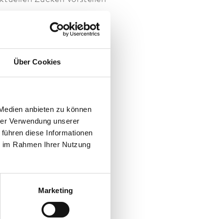
lebnis machen werden.
richtig. Sie ermöglichen
 Neue Energie tanken. Im
Über Cookies
 Medien anbieten zu können
hrer Verwendung unserer
 führen diese Informationen
hm kommen auch unsere
ie im Rahmen Ihrer Nutzung
ten Sie gemeinsam mit uns
e Familienauszeit. Einen
Marketing
uläuten.