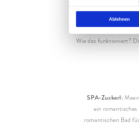
Ein romantisches En
Klammhaus. Und vielem m
Ablehnen
Wie das funktioniert? Di
SPA-Zuckerl:
Maxim
ein romantisches 
romantischen Bad für