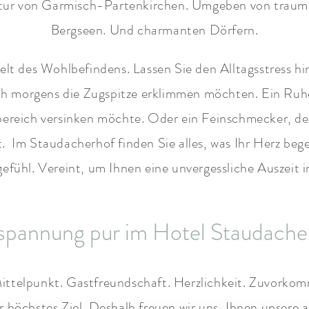
r von Garmisch-Partenkirchen. Umgeben von traumh
Bergseen. Und charmanten Dörfern.
elt des Wohlbefindens. Lassen Sie den Alltagsstress hint
rüh morgens die Zugspitze erklimmen möchten. Ein Ruh
ereich versinken möchte. Oder ein Feinschmecker, der
Im Staudacherhof finden Sie alles, was Ihr Herz begehr
efühl. Vereint, um Ihnen eine unvergessliche Auszeit i
spannung pur im Hotel Staudache
ttelpunkt. Gastfreundschaft. Herzlichkeit. Zuvorkom
er höchstes Ziel. Deshalb freuen wir uns, Ihnen unsere a