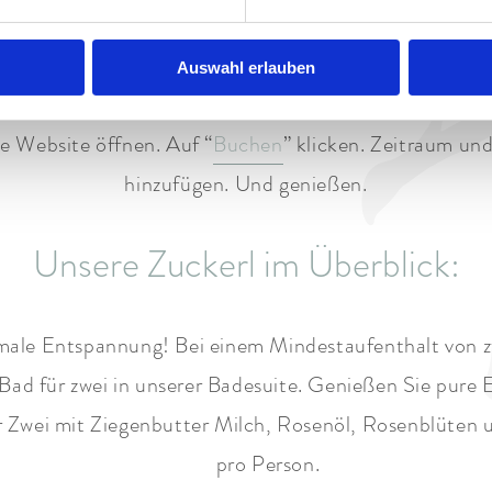
tspannungsbad für Zwei in unserer Badesuite. Mit ein
ehr. Unsere Zuckerl können Sie kostenfrei zu Ihrer
Auswahl erlauben
Ihre Auszeit in Garmisch noch weiter bereichern.
e Website öffnen. Auf “
Buchen
” klicken. Zeitraum un
hinzufügen. Und genießen.
Unsere Zuckerl im Überblick:
ale Entspannung! Bei einem Mindestaufenthalt von z
Bad für zwei in unserer Badesuite. Genießen Sie pure
 Zwei mit Ziegenbutter Milch, Rosenöl, Rosenblüten 
pro Person.