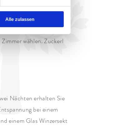
em Gutschein für das
 Buchung hinzubuchen und
Alle zulassen
d Zimmer wählen. Zuckerl
wei Nächten erhalten Sie
 Entspannung bei einem
und einem Glas Winzersekt