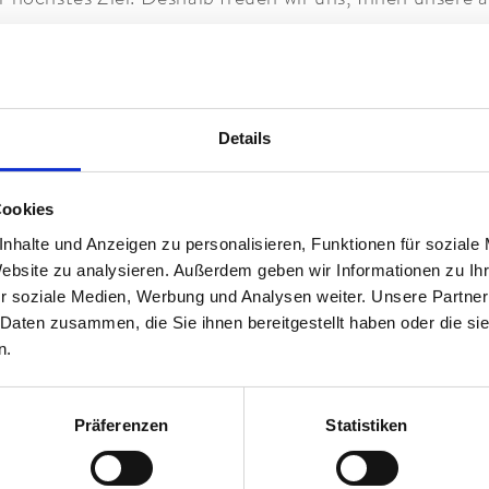
Auszeit im Staudacherhof zu einem unvergesslichen Er
nach einer Auszeit? Dann kommen unsere Zuckerl genau 
g. Mit besonderen Momenten. Ankommen. Durchatmen.
Details
Hotel Staudacherhof in Garmisch-Partenkirchen.
Cookies
Frühlings-Zuckerl
nhalte und Anzeigen zu personalisieren, Funktionen für soziale
Website zu analysieren. Außerdem geben wir Informationen zu I
r soziale Medien, Werbung und Analysen weiter. Unsere Partner
ch vom Winter. Der Frühling steht vor der Tür. Mit i
 Daten zusammen, die Sie ihnen bereitgestellt haben oder die s
n.
ern
. Biken. Rauszeit. Relaxen und purer Genuss. Läu
. Und profitieren Sie von exklusiven Vorteilen. Für Ihr
Präferenzen
Statistiken
ssurlaub
. Oder einfach, um die Biergarten Saison einz