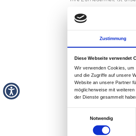
zu dürfen. Die Ihre 
Sie sind auf der Suche 
noch mehr Urlaubsfeelin
Zustimmung
Diese Webseite verwendet 
Wir verwenden Cookies, um I
und die Zugriffe auf unsere 
Website an unsere Partner fü
Verabschieden Sie si
möglicherweise mit weiteren
der Dienste gesammelt habe
Frühlings-Zuckerl.
Wand
die neue Jahreszeit ein
Einwilligungsauswahl
Notwendig
Wellne