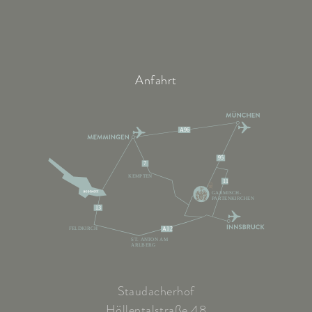
Anfahrt
A96
95
7
KEMPTEN
11
GARMISCH-
PARTENKIRCHEN
13
FELDKIRCH
A12
ST. ANTON AM
ARLBERG
Staudacherhof
Höllentalstraße 48