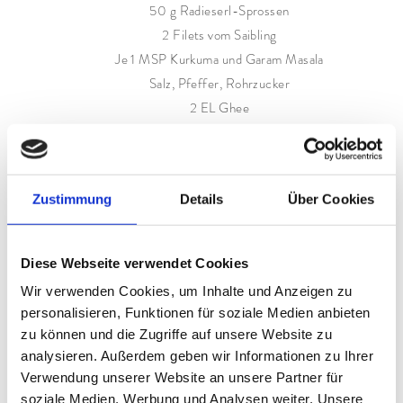
50 g Radieserl-Sprossen
2 Filets vom Saibling
Je 1 MSP Kurkuma und Garam Masala
Salz, Pfeffer, Rohrzucker
2 EL Ghee
Zubereitung:
Grapefruit schälen und filetieren, Saft auffangen.
Zustimmung
Details
Über Cookies
Avocados schälen, Stein entfernen und klein
schneiden. Die Schalotte schälen und fein würfeln.
Apfelessig mit Grapefruitsaft, Salz, Pfeffer, Zucker,
Diese Webseite verwendet Cookies
Kurkuma, Garam Masala und Leindotteröl zu einer
Wir verwenden Cookies, um Inhalte und Anzeigen zu
Vinaigrette verarbeiten und die Schalotten
personalisieren, Funktionen für soziale Medien anbieten
beigeben.
zu können und die Zugriffe auf unsere Website zu
Grapefruit, Avocado und Pistazien mit der
analysieren. Außerdem geben wir Informationen zu Ihrer
Verwendung unserer Website an unsere Partner für
Vinaigrette vermischen, Saibling mit Salz und
soziale Medien, Werbung und Analysen weiter. Unsere