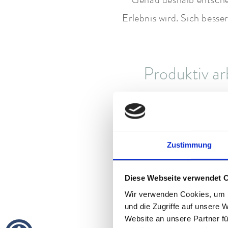
Erlebnis wird. Sich bess
Produktiv a
Damit eine Workation 
Zustimmung
Aussicht.
Hier treffen moderne Arb
Diese Webseite verwendet 
Wir verwenden Cookies, um I
und die Zugriffe auf unsere 
Website an unsere Partner fü