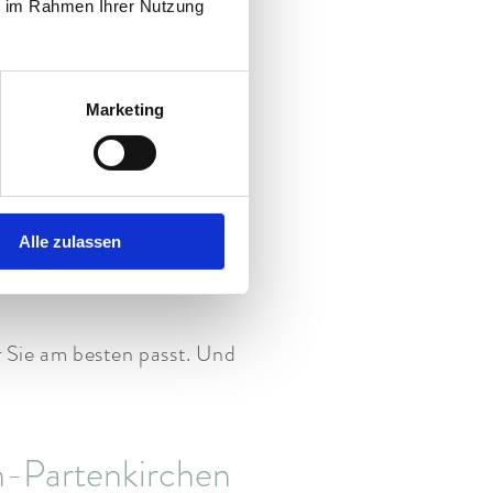
acherhof:
ie im Rahmen Ihrer Nutzung
Marketing
eich
pannen
Alle zulassen
dem Arbeitstag
r Sie am besten passt. Und
h-Partenkirchen