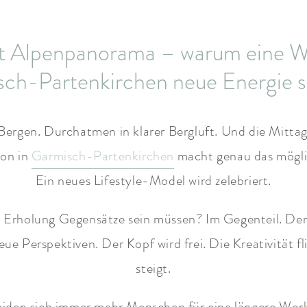
fft Alpenpanorama – warum eine W
ch-Partenkirchen neue Energie 
 Bergen. Durchatmen in klarer Bergluft. Und die Mitt
ion in
Garmisch-Partenkirchen
macht genau das mögli
Ein neues Lifestyle-Model wird zelebriert.
d Erholung Gegensätze sein müssen? Im Gegenteil. Der
e Perspektiven. Der Kopf wird frei. Die Kreativität f
steigt.
iden sich immer mehr Menschen für eine längere Work