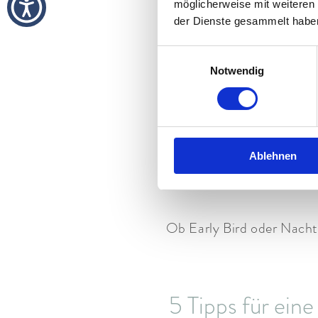
Ihre Vor
möglicherweise mit weiteren
der Dienste gesammelt habe
Einwilligungsauswahl
Notwendig
– R
– Gem
Ablehnen
–
Wellnessbere
Ob Early Bird oder Nachte
5 Tipps für ein