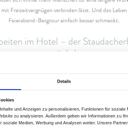
er mit Freizeitvergnügen verbinden lässt. Und das Leb
Feierabend-Bergtour einfach besser schmeckt.
rbeiten im Hotel – der Staudacher
möglich
in Garmisch-Partenkirchen wirklich gelingt, braucht e
Details
 Es braucht den richtigen Ort. Einen Ort wie den
Stau
eitsmöglichkeiten auf alpinen Lifestyle. Perfekt für all
Cookies
nhalte und Anzeigen zu personalisieren, Funktionen für soziale
und gleichzeitig neue Kraft tanken möchten.
Website zu analysieren. Außerdem geben wir Informationen zu I
r soziale Medien, Werbung und Analysen weiter. Unsere Partner