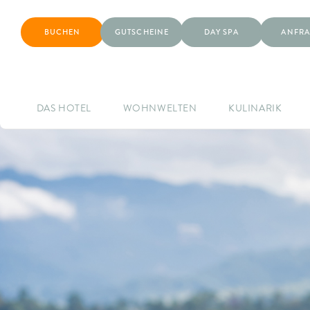
BUCHEN
GUTSCHEINE
DAY SPA
ANFRA
DAS HOTEL
WOHNWELTEN
KULINARIK