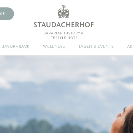
GE
BAYURVIDA®
WELLNESS
TAGEN & EVENTS
AK