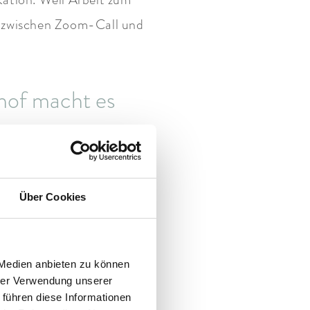
en zwischen Zoom-Call und
hof macht es
s mehr als eine schöne
Über Cookies
dacherhof.
e, die produktiv arbeiten
 Medien anbieten zu können
hrer Verwendung unserer
 führen diese Informationen