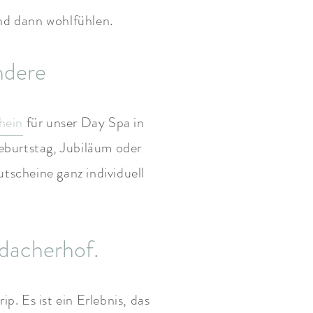
nd dann wohlfühlen.
ndere
hein
für unser Day Spa in
eburtstag, Jubiläum oder
tscheine ganz individuell
udacherhof.
ip. Es ist ein Erlebnis, das