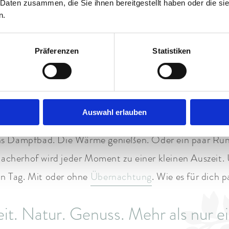
 Daten zusammen, die Sie ihnen bereitgestellt haben oder die s
und um Garmisch-Partenkirchen. Danach eine Pause mi
n.
Oder einfach die Augen schließen. Für ein gemütlich
Präferenzen
Statistiken
s erleben. Vom Dampfbad bis zur 
arme Öle. Fließende Bewegungen. Die
Massagen
im Da
Auswahl erlauben
Entspannungsmassage oder exklusive
BAYURVIDA
-Anw
ins Dampfbad. Die Wärme genießen. Oder ein paar R
acherhof wird jeder Moment zu einer kleinen Auszeit. U
en Tag. Mit oder ohne
Übernachtung
. Wie es für dich p
t. Natur. Genuss. Mehr als nur e