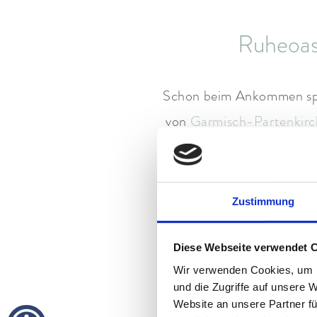
Ruheoas
Schon beim Ankommen spür
von
Garmisch-Partenkir
gest
Highlights für
Zustimmung
Diese Webseite verwendet 
Wir verwenden Cookies, um I
In unserem Day Spa in Ga
und die Zugriffe auf unsere 
Entspannen in der Bio-S
Website an unsere Partner fü