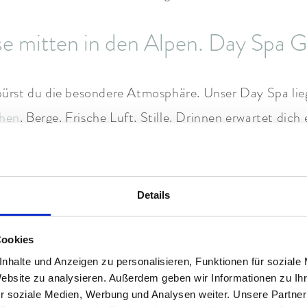
e mitten in den Alpen. Day Spa G
st du die besondere Atmosphäre. Unser Day Spa liegt
chen
. Berge. Frische Luft. Stille. Drinnen erwartet dich e
altete Rückzugsorte. Bequeme Ruhebereiche. Sanfte M
 Körper und Seele. Was dich im St
Details
Spa erwartet.
Cookies
nhalte und Anzeigen zu personalisieren, Funktionen für soziale
rmisch erlebst du
Wellness
mit allen Sinnen. Schwitze
Website zu analysieren. Außerdem geben wir Informationen zu I
auna. Durchatmen im Dampfbad. Eintauchen in den Po
r soziale Medien, Werbung und Analysen weiter. Unsere Partner