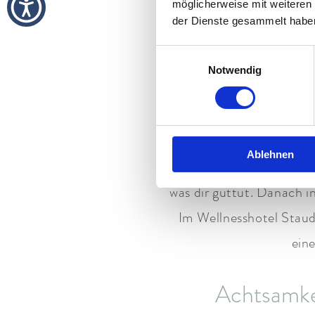
möglicherweise mit weiteren
Blick auf die Alpen r
der Dienste gesammelt habe
Ruhebereich. 
Einwilligungsauswahl
Notwendig
Wellnes
Sanfte Berührungen. W
Ablehnen
Erlebnis. Ob klassische 
was dir guttut. Danach 
Im Wellnesshotel Staud
ein
Achtsamkei