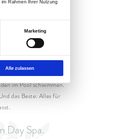
ie im Rahmen Ihrer Nutzung
t einem guten Buch. Im
es Nickerchen.
Marketing
Massage.
y Spa Garmisch sind ein
Alle zulassen
endung. Hier findest du,
unden im Pool schwimmen.
nd das Beste: Alles für
asst.
in Day Spa.