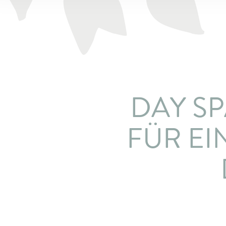
DAY S
FÜR EI