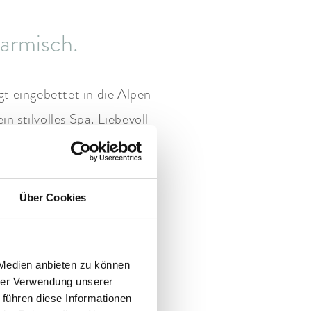
armisch.
 eingebettet in die Alpen
in stilvolles Spa. Liebevoll
usik.
audacherhof Day
Über Cookies
 Medien anbieten zu können
n in der Finnischen Sauna.
hrer Verwendung unserer
ol. Innen und außen. Mit
 führen diese Informationen