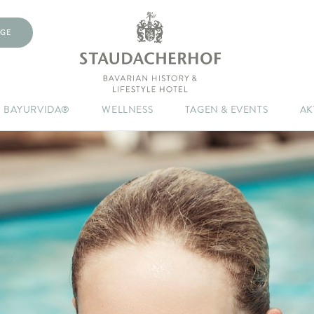
GE
BAYURVIDA®
WELLNESS
TAGEN & EVENTS
AK