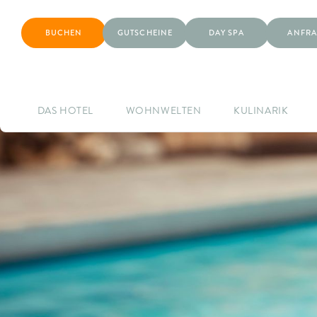
BUCHEN
GUTSCHEINE
DAY SPA
ANFRA
DAS HOTEL
WOHNWELTEN
KULINARIK