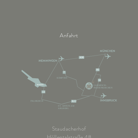
Anfahrt
A96
95
7
KEMPTEN
11
GARMISCH-
PARTENKIRCHEN
13
FELDKIRCH
A12
ST. ANTON AM
ARLBERG
Staudacherhof
Höllentalstraße 48