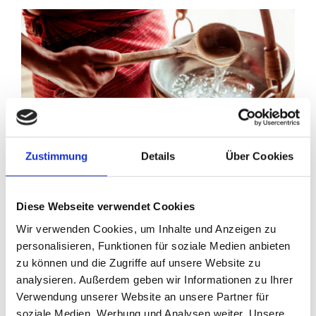
Zustimmung
Details
Über Cookies
Wellnessshopping
Diese Webseite verwendet Cookies
Wir verwenden Cookies, um Inhalte und Anzeigen zu
GESCHICHTEN VOM STAUDACHERHOF
personalisieren, Funktionen für soziale Medien anbieten
Wellnessshopping im Staudachers - Wo sich Spa &
zu können und die Zugriffe auf unsere Website zu
Shopping perfekt verbinden Morgens mit Blick aufs
analysieren. Außerdem geben wir Informationen zu Ihrer
Zugspitzmassiv aufwachen. Nach dem Frühstück
Verwendung unserer Website an unsere Partner für
durch die Fußgängerzone bummeln. Mittags eine
soziale Medien, Werbung und Analysen weiter. Unsere