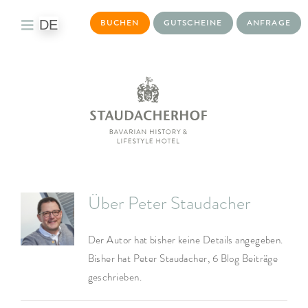
DE
BUCHEN
GUTSCHEINE
ANFRAGE
Toggle
Navigation
DAS HOTEL
WOHNWELTEN
KULINARIK
BAYURVIDA®
Über
Peter Staudacher
WELLNESS
Der Autor hat bisher keine Details angegeben.
TAGEN & EVENTS
Bisher hat Peter Staudacher, 6 Blog Beiträge
geschrieben.
AKTIVITÄTEN