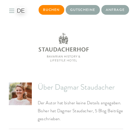
DE
BUCHEN
GUTSCHEINE
ANFRAGE
Toggle
Navigation
DAS HOTEL
WOHNWELTEN
KULINARIK
BAYURVIDA®
Über
Dagmar Staudacher
WELLNESS
Der Autor hat bisher keine Details angegeben.
TAGEN & EVENTS
Bisher hat Dagmar Staudacher, 5 Blog Beiträge
geschrieben.
AKTIVITÄTEN