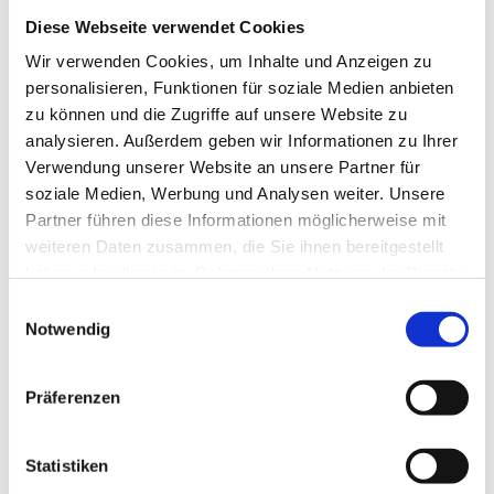
Diese Webseite verwendet Cookies
Wir verwenden Cookies, um Inhalte und Anzeigen zu
personalisieren, Funktionen für soziale Medien anbieten
zu können und die Zugriffe auf unsere Website zu
analysieren. Außerdem geben wir Informationen zu Ihrer
Verwendung unserer Website an unsere Partner für
soziale Medien, Werbung und Analysen weiter. Unsere
Partner führen diese Informationen möglicherweise mit
weiteren Daten zusammen, die Sie ihnen bereitgestellt
haben oder die sie im Rahmen Ihrer Nutzung der Dienste
gesammelt haben.
Einwilligungsauswahl
Notwendig
Glasklar. Erfrischend. Aktiv.
Präferenzen
Badeseen, Radtouren und Entspannung im Spa.
Statistiken
Erleben Sie Sommermomente rund um den