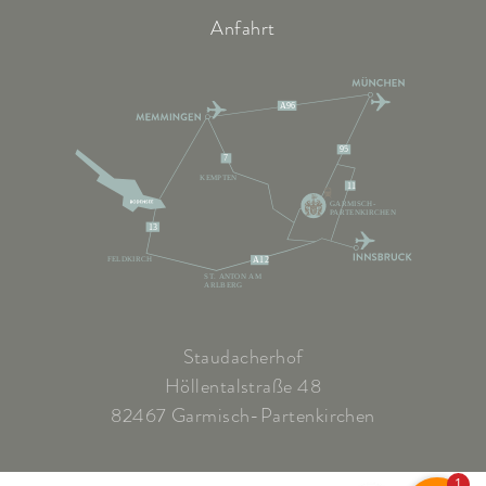
Anfahrt
A96
95
7
KEMPTEN
11
GARMISCH-
PARTENKIRCHEN
13
FELDKIRCH
A12
ST. ANTON AM
ARLBERG
Staudacherhof
Höllentalstraße 48
82467 Garmisch-Partenkirchen
1