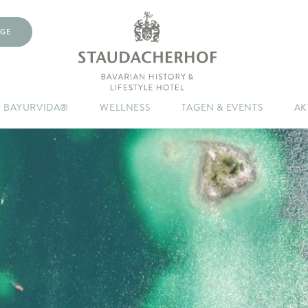
GE
BAYURVIDA®
WELLNESS
TAGEN & EVENTS
AK