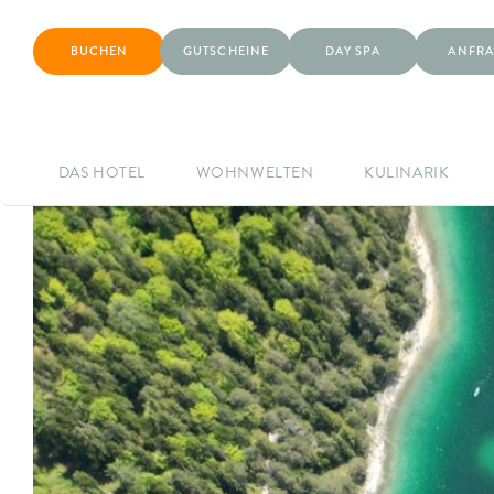
BUCHEN
GUTSCHEINE
DAY SPA
ANFRA
DAS HOTEL
WOHNWELTEN
KULINARIK