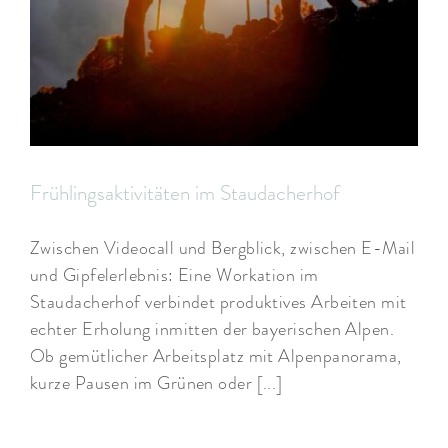
Frühlingsaktivitäten im Staudacherhof
Zwischen Videocall und Bergblick, zwischen E-Mail
und Gipfelerlebnis: Eine Workation im
Staudacherhof verbindet produktives Arbeiten mit
echter Erholung inmitten der bayerischen Alpen.
Ob gemütlicher Arbeitsplatz mit Alpenpanorama,
kurze Pausen im Grünen oder [...]