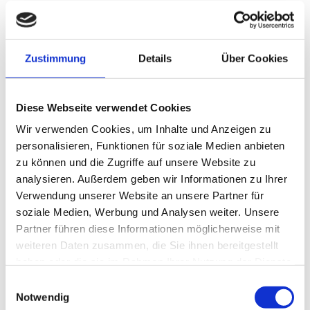
Workation in Garmisch-Partenkirchen:
Arbeiten, wo andere Urlaub machen
Zustimmung
Details
Über Cookies
Zwischen Videocall und Bergblick, zwischen E-Mail
und Gipfelerlebnis: Eine Workation im
Diese Webseite verwendet Cookies
Staudacherhof verbindet produktives Arbeiten mit
Wir verwenden Cookies, um Inhalte und Anzeigen zu
echter Erholung inmitten der bayerischen Alpen.
personalisieren, Funktionen für soziale Medien anbieten
Ob gemütlicher Arbeitsplatz mit Alpenpanorama,
zu können und die Zugriffe auf unsere Website zu
kurze Pausen im Grünen oder [...]
analysieren. Außerdem geben wir Informationen zu Ihrer
Verwendung unserer Website an unsere Partner für
soziale Medien, Werbung und Analysen weiter. Unsere
Partner führen diese Informationen möglicherweise mit
weiteren Daten zusammen, die Sie ihnen bereitgestellt
haben oder die sie im Rahmen Ihrer Nutzung der Dienste
gesammelt haben.
Einwilligungsauswahl
Notwendig