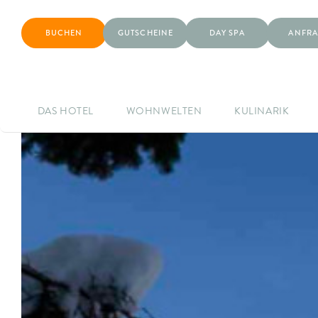
BUCHEN
GUTSCHEINE
DAY SPA
ANFRA
DAS HOTEL
WOHNWELTEN
KULINARIK