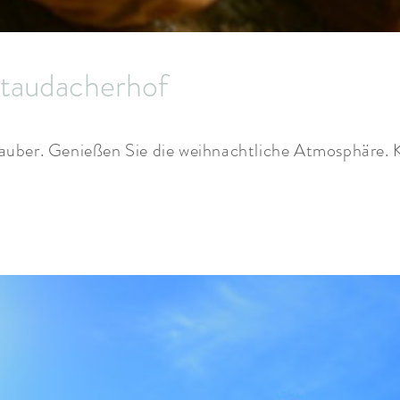
Staudacherhof
ber. Genießen Sie die weihnachtliche Atmosphäre. Ku