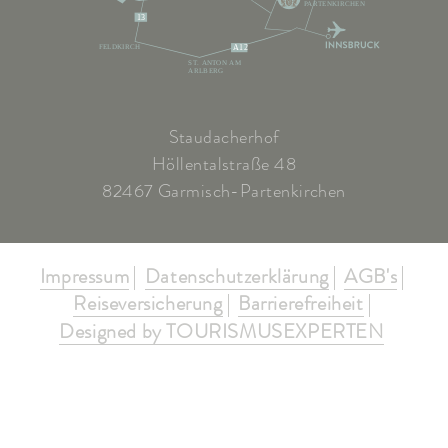
PARTENKIRCHEN
13
FELDKIRCH
A12
ST. ANTON AM
ARLBERG
Staudacherhof
Höllentalstraße 48
82467 Garmisch-Partenkirchen
Impressum
Datenschutzerklärung
AGB's
Reiseversicherung
Barrierefreiheit
Designed by TOURISMUSEXPERTEN