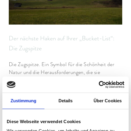
Der nächste Haken auf Ihrer „Bucket-List“:
Die Zugspitze
Die Zugspitze. Ein Symbol für die Schönheit der
Natur und die Herausforderungen, die sie
bereithält. Mit 2.962 Metern Höhe nicht nur
Deutschlands höchster Gipfel. Sondern auch ein
Ort, der Träume wahr werden lässt.
Zustimmung
Details
Über Cookies
Diese Webseite verwendet Cookies
Wir verwenden Cookies, um Inhalte und Anzeigen zu