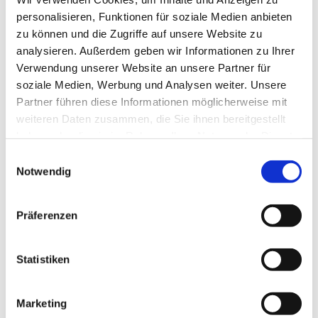
personalisieren, Funktionen für soziale Medien anbieten
zu können und die Zugriffe auf unsere Website zu
analysieren. Außerdem geben wir Informationen zu Ihrer
Verwendung unserer Website an unsere Partner für
soziale Medien, Werbung und Analysen weiter. Unsere
Partner führen diese Informationen möglicherweise mit
weiteren Daten zusammen, die Sie ihnen bereitgestellt
haben oder die sie im Rahmen Ihrer Nutzung der Dienste
gesammelt haben.
Einwilligungsauswahl
Notwendig
Präferenzen
Frühling im Hotel Staudacherhof: Massagen
Statistiken
und Ayurveda in Garmisch-Partenkirchen
Marketing