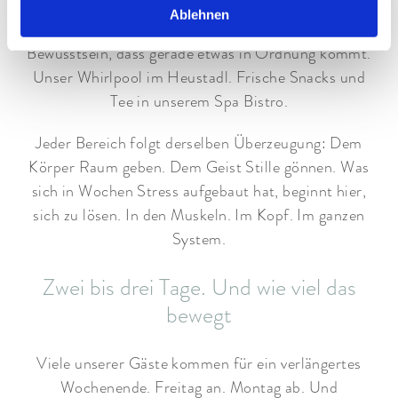
selten Platz findet: echte Stille. Kein Summen. Kein
Ablehnen
Bildschirm. Nur der eigene Atem. Und das leise
Bewusstsein, dass gerade etwas in Ordnung kommt.
Unser Whirlpool im Heustadl. Frische Snacks und
Tee in unserem Spa Bistro.
Jeder Bereich folgt derselben Überzeugung: Dem
Körper Raum geben. Dem Geist Stille gönnen. Was
sich in Wochen Stress aufgebaut hat, beginnt hier,
sich zu lösen. In den Muskeln. Im Kopf. Im ganzen
System.
Zwei bis drei Tage. Und wie viel das
bewegt
Viele unserer Gäste kommen für ein verlängertes
Wochenende. Freitag an. Montag ab. Und