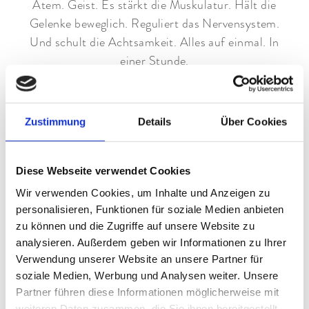
Atem. Geist. Es stärkt die Muskulatur. Hält die
Gelenke beweglich. Reguliert das Nervensystem.
Und schult die Achtsamkeit. Alles auf einmal. In
einer Stunde.
Bei uns gehört Yoga zum Rhythmus des Hauses.
Morgens auf der
Yoga-Wiese im Staudachers
, wenn
Zustimmung
Details
Über Cookies
die Luft noch kühl ist und die Berge im ersten Licht
stehen. Die Matte liegt im Gras. Über Ihnen der
Himmel. Um Sie herum Stille. Der Körper öffnet
Diese Webseite verwendet Cookies
sich. Der Atem wird tiefer. Und der Tag beginnt
Wir verwenden Cookies, um Inhalte und Anzeigen zu
nicht mit dem ersten Meeting. Sondern mit Ihnen.
personalisieren, Funktionen für soziale Medien anbieten
zu können und die Zugriffe auf unsere Website zu
Wer möchte, verbindet Yoga mit unseren
analysieren. Außerdem geben wir Informationen zu Ihrer
Ayurveda-Anwendungen
. Das ist Longevity im
Verwendung unserer Website an unsere Partner für
Staudachers. Keine Theorie. Sondern ein
soziale Medien, Werbung und Analysen weiter. Unsere
Aufenthalt, den Sie nicht vergessen werden.
Partner führen diese Informationen möglicherweise mit
weiteren Daten zusammen, die Sie ihnen bereitgestellt