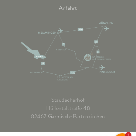
Anfahrt
A96
95
7
KEMPTEN
11
GARMISCH-
PARTENKIRCHEN
13
FELDKIRCH
A12
ST. ANTON AM
ARLBERG
Staudacherhof
Höllentalstraße 48
82467 Garmisch-Partenkirchen
1