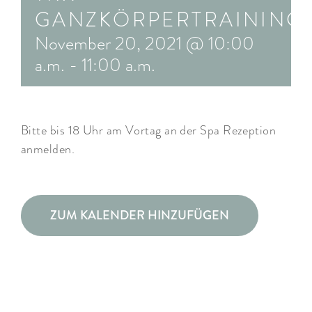
GANZKÖRPERTRAINING
ARRANGEMENTS
November 20, 2021 @ 10:00
WISSENSWERTES
a.m.
-
11:00 a.m.
Bitte bis 18 Uhr am Vortag an der Spa Rezeption
anmelden.
ZUM KALENDER HINZUFÜGEN