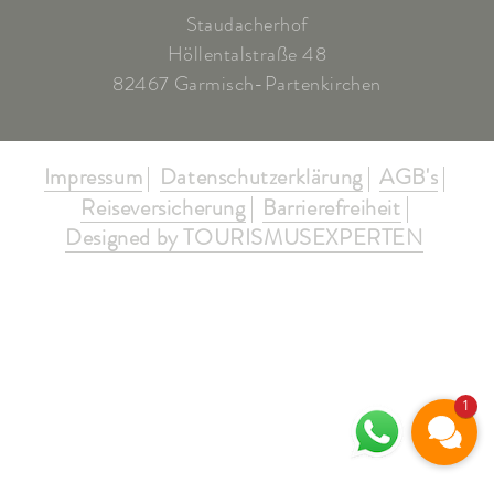
Staudacherhof
Höllentalstraße 48
82467 Garmisch-Partenkirchen
Impressum
Datenschutzerklärung
AGB's
Reiseversicherung
Barrierefreiheit
Designed by TOURISMUSEXPERTEN
1