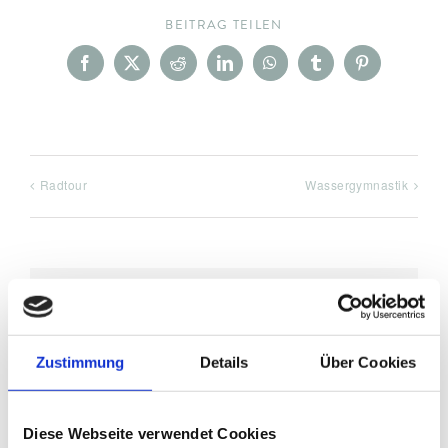
BEITRAG TEILEN
Facebook
X
Reddit
LinkedIn
WhatsApp
Tumblr
Pinterest
Radtour
Wassergymnastik
DETAILS
Zustimmung
Details
Über Cookies
Datum:
November 20, 2021
Zeit:
Diese Webseite verwendet Cookies