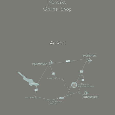
Kontakt
Online-Shop
Anfahrt
A96
95
7
KEMPTEN
11
GARMISCH-
PARTENKIRCHEN
13
FELDKIRCH
A12
ST. ANTON AM
ARLBERG