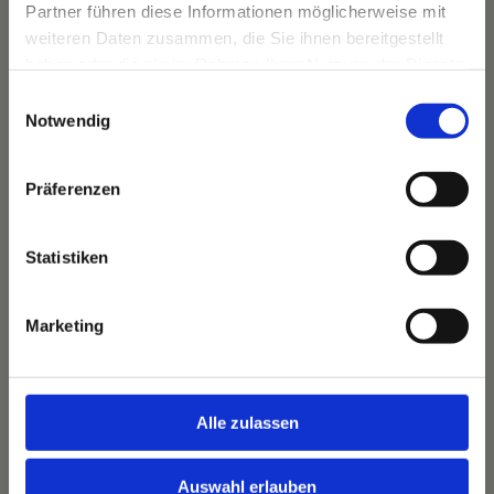
Partner führen diese Informationen möglicherweise mit
weiteren Daten zusammen, die Sie ihnen bereitgestellt
haben oder die sie im Rahmen Ihrer Nutzung der Dienste
gesammelt haben.
Einwilligungsauswahl
Das Hotel
Notwendig
Ihre Gastgeber
Unsere Tradition
Das Bauernhaus
Präferenzen
Unser Team
Statistiken
Marketing
Unsere Highlights
Unsere Wohnwelten
Unsere Kulinarik
Alle zulassen
Unser Wellnessangebot
Unsere Arrangements
Auswahl erlauben