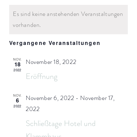
Ans
Datum
KALENDER
SUCH
wählen.
Navi
ARRANGEMENTS
Es sind keine anstehenden Veranstaltungen
VON
UND
vorhanden.
VERANSTALTUNGEN
WISSENSWERTES
ANSI
NAVI
Vergangene Veranstaltungen
NOV.
November 18, 2022
18
2022
Eröffnung
NOV.
November 6, 2022
-
November 17,
6
2022
2022
Schließtage Hotel und
Klammhaus