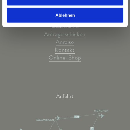
Ablehnen
Kontakt & Service
Anfrage schicken
Anreise
Kontakt
Online-Shop
Anfahrt
A96
95