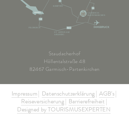
7
KEMPTEN
11
GARMISCH-
PARTENKIRCHEN
13
FELDKIRCH
A12
ST. ANTON AM
ARLBERG
Staudacherhof
Höllentalstraße 48
82467 Garmisch-Partenkirchen
Impressum
Datenschutzerklärung
AGB's
Reiseversicherung
Barrierefreiheit
Designed by TOURISMUSEXPERTEN