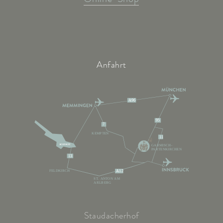
Anfahrt
A96
95
7
KEMPTEN
11
GARMISCH-
PARTENKIRCHEN
13
FELDKIRCH
A12
ST. ANTON AM
ARLBERG
Staudacherhof