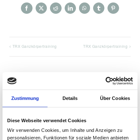
Facebook
X
Reddit
LinkedIn
WhatsApp
Tumblr
Pinterest
TRX Ganzkörpertraining
TRX Ganzkörpertraining
DETAILS
Zustimmung
Details
Über Cookies
Datum:
November 19, 2021
Diese Webseite verwendet Cookies
Zeit:
Wir verwenden Cookies, um Inhalte und Anzeigen zu
10:00 a.m. - 1:00 p.m.
personalisieren, Funktionen für soziale Medien anbieten
Veranstaltungskategorie: