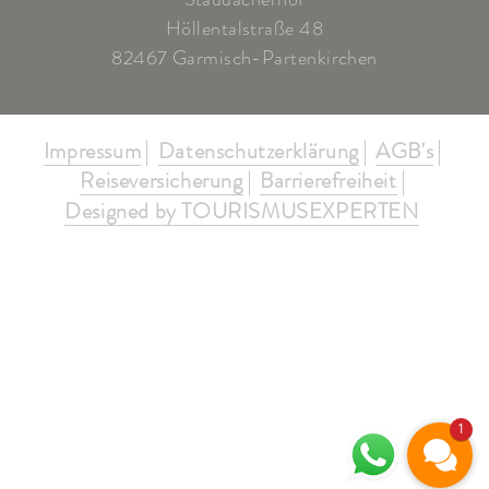
Höllentalstraße 48
82467 Garmisch-Partenkirchen
Impressum
Datenschutzerklärung
AGB's
Reiseversicherung
Barrierefreiheit
Designed by TOURISMUSEXPERTEN
1