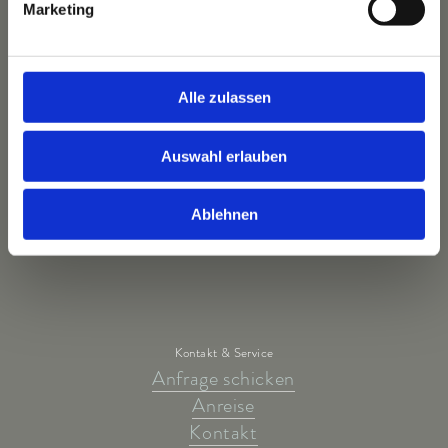
Marketing
Unser Team
Alle zulassen
Unsere Highlights
Unsere Wohnwelten
Auswahl erlauben
Unsere Kulinarik
Unser Wellnessangebot
Ablehnen
Unsere Arrangements
Kontakt & Service
Anfrage schicken
Anreise
Kontakt