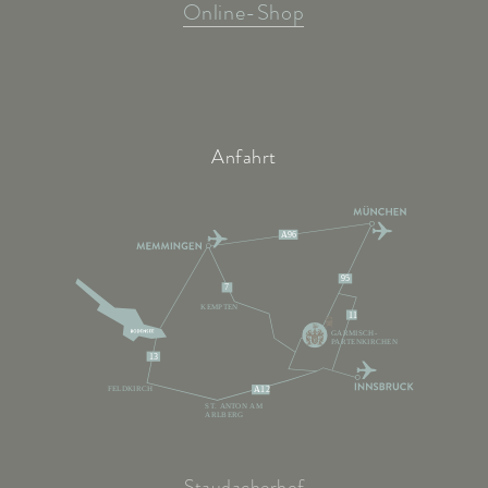
Online-Shop
Anfahrt
A96
95
7
KEMPTEN
11
GARMISCH-
PARTENKIRCHEN
13
FELDKIRCH
A12
ST. ANTON AM
ARLBERG
Staudacherhof