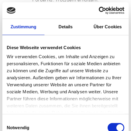
Rund um Ihr Yoga Retreat Bayern
Zustimmung
Details
Über Cookies
und das Hotel Staudacherhof
Diese Webseite verwendet Cookies
Sie gestalten mit unserem Team zusammen Ihr
Wir verwenden Cookies, um Inhalte und Anzeigen zu
Yoga Retreat. Am Fuß der
Zugspitze
. Rund um das
personalisieren, Funktionen für soziale Medien anbieten
Hotel Staudacherhof. Mit vielen verschiedenen
zu können und die Zugriffe auf unsere Website zu
Aktivitäten
. Zwischen den Yoga-Einheiten nutzen
analysieren. Außerdem geben wir Informationen zu Ihrer
Sie Ihre freie Zeit. Für andere Dinge.
Garmisch-
Verwendung unserer Website an unsere Partner für
Partenkirchen
erleben. Das Werdenfelser Land
soziale Medien, Werbung und Analysen weiter. Unsere
Partner führen diese Informationen möglicherweise mit
entdecken. Mit einem E-Roller. Auf die Zugspitze
weiteren Daten zusammen, die Sie ihnen bereitgestellt
fahren. Mit der Bergbahn. Die wunderschöne
haben oder die sie im Rahmen Ihrer Nutzung der Dienste
Landschaft genießen. Bei einer Wanderung. Das ist
gesammelt haben.
Einwilligungsauswahl
Aktivsein. Als Ausgleich. Und als Gegenpol. Zu
Notwendig