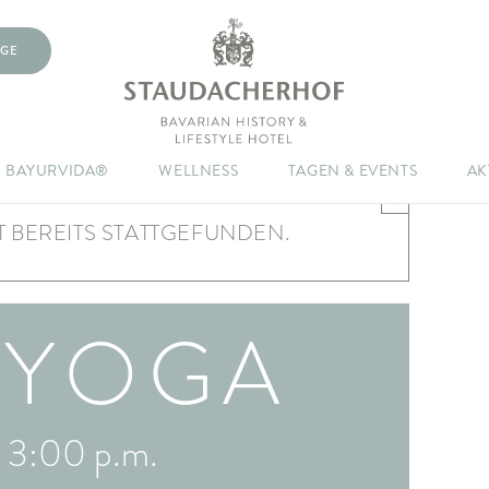
GE
BAYURVIDA®
WELLNESS
TAGEN & EVENTS
AK
×
 BEREITS STATTGEFUNDEN.
RYOGA
-
3:00 p.m.