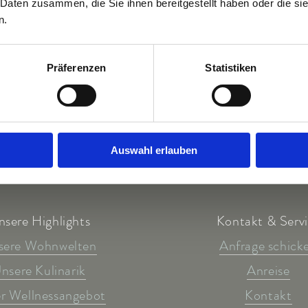
 Daten zusammen, die Sie ihnen bereitgestellt haben oder die s
n.
Präferenzen
Statistiken
Auswahl erlauben
nsere Highlights
Kontakt & Serv
sere Wohnwelten
Anfrage schick
nsere Kulinarik
Anreise
r Wellnessangebot
Kontakt