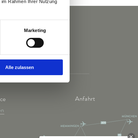
ie im Rahmen Ihrer Nutzung
Marketing
Alle zulassen
Anfahrt
ice
en
A96
95
7