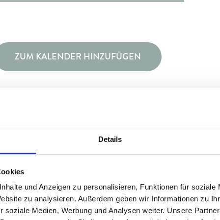
ZUM KALENDER HINZUFÜGEN
Details
Facebook
X
Reddit
LinkedIn
WhatsApp
Tumblr
Pinterest
Cookies
nhalte und Anzeigen zu personalisieren, Funktionen für soziale
Website zu analysieren. Außerdem geben wir Informationen zu I
r soziale Medien, Werbung und Analysen weiter. Unsere Partner
Kräuterwanderung