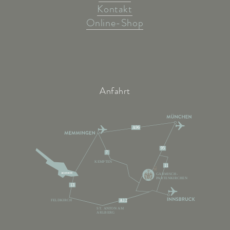
Kontakt
Online-Shop
Anfahrt
A96
95
7
KEMPTEN
11
GARMISCH-
PARTENKIRCHEN
13
FELDKIRCH
A12
ST. ANTON AM
ARLBERG