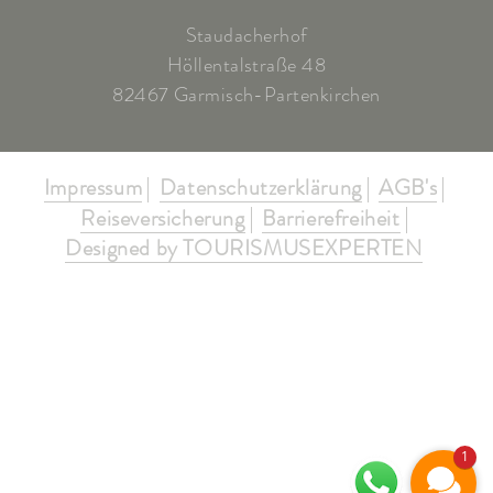
Staudacherhof
Höllentalstraße 48
82467 Garmisch-Partenkirchen
Impressum
Datenschutzerklärung
AGB's
Reiseversicherung
Barrierefreiheit
Designed by TOURISMUSEXPERTEN
1