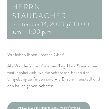
HERRN
ARRANGEMENTS
STAUDACHER
WISSENSWERTES
September 14, 2023 @ 10:00
a.m.
-
1:00 p.m.
Wir leihen Ihnen unseren Chef!
Als Wanderführer für einen Tag. Herr Staudacher
weiß schließlich, wo die schönsten Ecken der
Umgebung zu finden sind – z.B. zum Heustadl und
den hauseigenen Schafen.
ZUM KALENDER HINZUFÜGEN