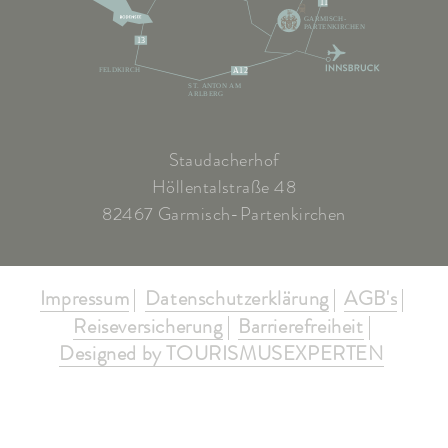
11
GARMISCH-
PARTENKIRCHEN
13
FELDKIRCH
A12
ST. ANTON AM
ARLBERG
Staudacherhof
Höllentalstraße 48
82467 Garmisch-Partenkirchen
Impressum
Datenschutzerklärung
AGB's
Reiseversicherung
Barrierefreiheit
Designed by TOURISMUSEXPERTEN