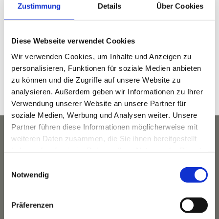
Zustimmung
Details
Über Cookies
DETAILS
Datum:
Diese Webseite verwendet Cookies
September 14, 2023
Wir verwenden Cookies, um Inhalte und Anzeigen zu
Zeit:
personalisieren, Funktionen für soziale Medien anbieten
10:00 a.m. - 1:00 p.m.
zu können und die Zugriffe auf unsere Website zu
Veranstaltungskategorie:
analysieren. Außerdem geben wir Informationen zu Ihrer
Wandern
Verwendung unserer Website an unsere Partner für
soziale Medien, Werbung und Analysen weiter. Unsere
Partner führen diese Informationen möglicherweise mit
weiteren Daten zusammen, die Sie ihnen bereitgestellt
haben oder die sie im Rahmen Ihrer Nutzung der Dienste
gesammelt haben.
Einwilligungsauswahl
Notwendig
Präferenzen