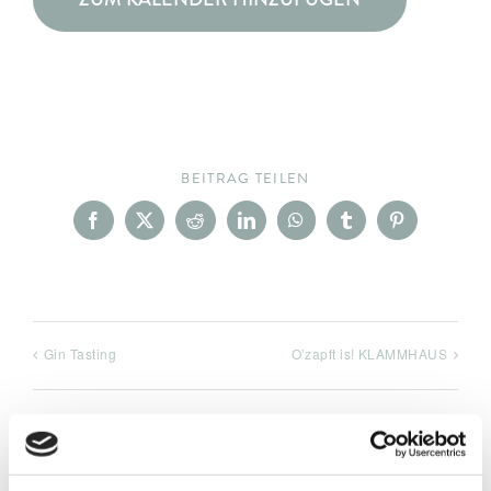
BEITRAG TEILEN
Facebook
X
Reddit
LinkedIn
WhatsApp
Tumblr
Pinterest
Gin Tasting
O’zapft is! KLAMMHAUS