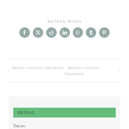
BEITRAG TEILEN
Facebook
X
Reddit
LinkedIn
WhatsApp
Tumblr
Pinterest
Wandern mit Herrn Staudacher
Wandern mit Herrn
Staudacher
DETAILS
Datum: