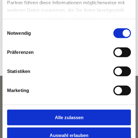
KLAMMHAUS – an der Partnach
Partner führen diese Informationen möglicherweise mit
Wildenau 5 (ehem. 3A)
weiteren Daten zusammen, die Sie ihnen bereitgestellt
haben oder die sie im Rahmen Ihrer Nutzung der Dienste
Garmisch-Partenkirchen
,
Bayern
82467
Deutschland
gesammelt haben.
Google Karte anzeigen
Einwilligungsauswahl
Notwendig
Telefon
08821 964 49 00
Veranstaltungsort-Website anzeigen
Präferenzen
Statistiken
Marketing
Alle zulassen
Auswahl erlauben