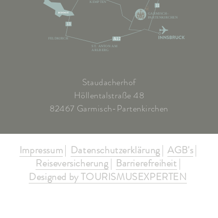
KEMPTEN
11
GARMISCH-
PARTENKIRCHEN
13
FELDKIRCH
A12
ST. ANTON AM
ARLBERG
Staudacherhof
Höllentalstraße 48
82467 Garmisch-Partenkirchen
Impressum
Datenschutzerklärung
AGB's
Reiseversicherung
Barrierefreiheit
Designed by TOURISMUSEXPERTEN