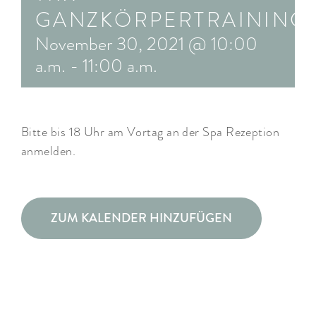
GANZKÖRPERTRAINING
ARRANGEMENTS
November 30, 2021 @ 10:00
WISSENSWERTES
a.m.
-
11:00 a.m.
Bitte bis 18 Uhr am Vortag an der Spa Rezeption
anmelden.
ZUM KALENDER HINZUFÜGEN