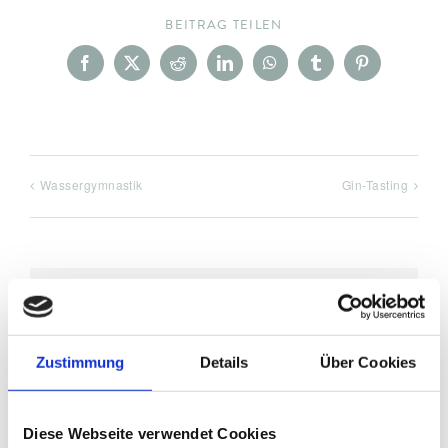
BEITRAG TEILEN
Facebook
X
Reddit
LinkedIn
WhatsApp
Tumblr
Pinterest
Wassergymnastik
Gin-Tasting
DETAILS
Zustimmung
Details
Über Cookies
Datum:
November 30, 2021
Zeit:
Diese Webseite verwendet Cookies