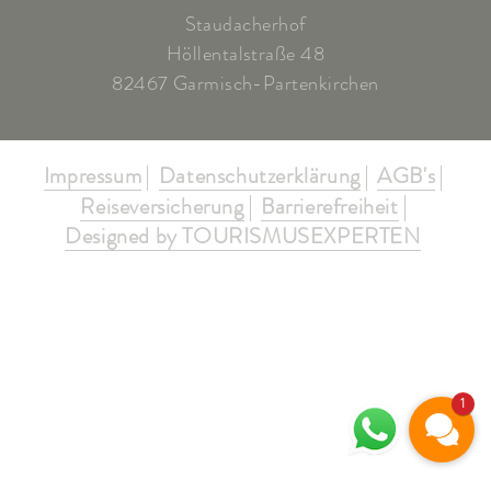
Staudacherhof
Höllentalstraße 48
82467 Garmisch-Partenkirchen
Impressum
Datenschutzerklärung
AGB's
Reiseversicherung
Barrierefreiheit
Designed by TOURISMUSEXPERTEN
1