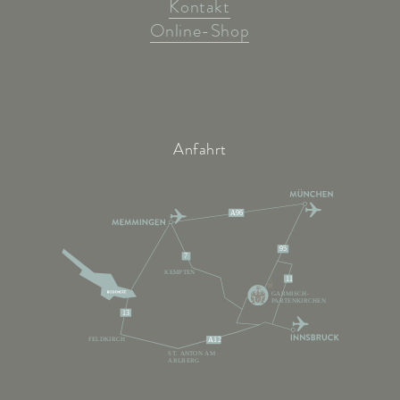
Kontakt
Online-Shop
Anfahrt
A96
95
7
KEMPTEN
11
GARMISCH-
PARTENKIRCHEN
13
FELDKIRCH
A12
ST. ANTON AM
ARLBERG