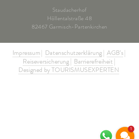
Staudacherhof
Höllentalstraße 48
82467 Garmisch-Partenkirchen
Impressum
Datenschutzerklärung
AGB's
Reiseversicherung
Barrierefreiheit
Designed by TOURISMUSEXPERTEN
1