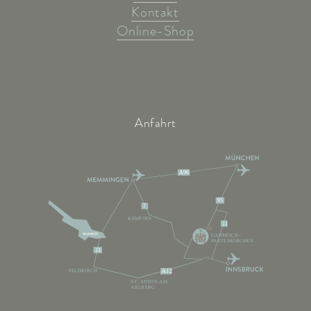
Kontakt
Online-Shop
Anfahrt
A96
95
7
KEMPTEN
11
GARMISCH-
PARTENKIRCHEN
13
FELDKIRCH
A12
ST. ANTON AM
ARLBERG