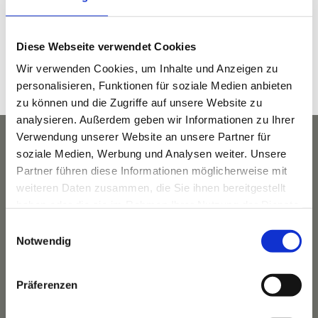
Dezember 30, 2022
Zeit:
Diese Webseite verwendet Cookies
8:30 a.m. - 9:30 a.m.
Wir verwenden Cookies, um Inhalte und Anzeigen zu
Veranstaltungskategorie:
personalisieren, Funktionen für soziale Medien anbieten
Yoga
zu können und die Zugriffe auf unsere Website zu
analysieren. Außerdem geben wir Informationen zu Ihrer
Verwendung unserer Website an unsere Partner für
soziale Medien, Werbung und Analysen weiter. Unsere
Partner führen diese Informationen möglicherweise mit
weiteren Daten zusammen, die Sie ihnen bereitgestellt
haben oder die sie im Rahmen Ihrer Nutzung der Dienste
gesammelt haben.
Einwilligungsauswahl
Notwendig
Präferenzen
Das Hotel