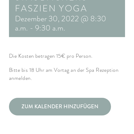
FASZIEN YOGA
ARRANGEMENTS
Dezember 30, 2022 @ 8:30
WISSENSWERTES
a.m.
-
9:30 a.m.
Die Kosten betragen 15€ pro Person.
Bitte bis 18 Uhr am Vortag an der Spa Rezeption
anmelden.
ZUM KALENDER HINZUFÜGEN