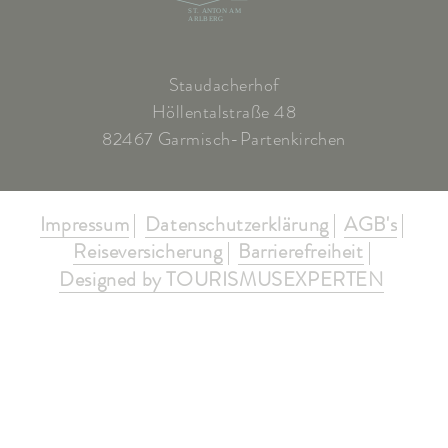
ST. ANTON AM
ARLBERG
Staudacherhof
Höllentalstraße 48
82467 Garmisch-Partenkirchen
Impressum
Datenschutzerklärung
AGB's
Reiseversicherung
Barrierefreiheit
Designed by TOURISMUSEXPERTEN