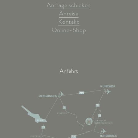
Anfrage schicken
Anreise
Kontakt
Online-Shop
Anfahrt
A96
95
7
KEMPTEN
11
GARMISCH-
PARTENKIRCHEN
13
FELDKIRCH
A12