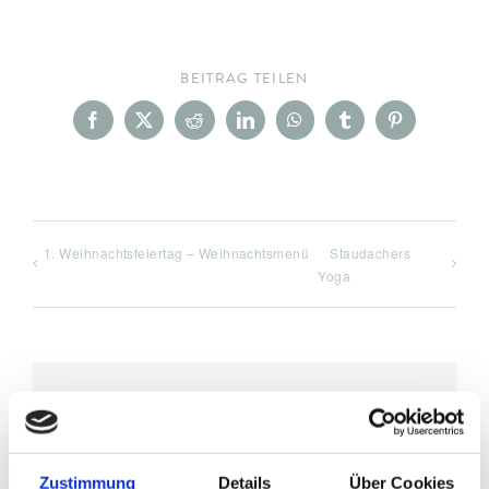
BEITRAG TEILEN
Facebook
X
Reddit
LinkedIn
WhatsApp
Tumblr
Pinterest
1. Weihnachtsfeiertag – Weihnachtsmenü
Staudachers
Yoga
DETAILS
Datum:
Zustimmung
Details
Über Cookies