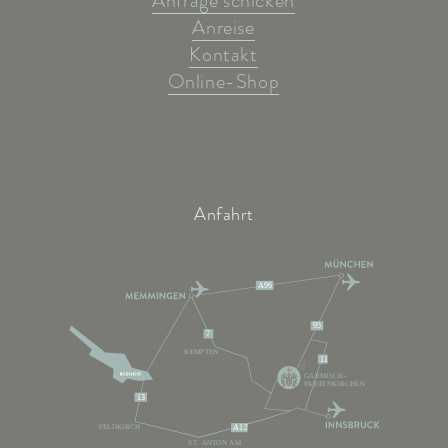
Anfrage schicken
Anreise
Kontakt
Online-Shop
Anfahrt
A96
95
7
KEMPTEN
11
GARMISCH-
PARTENKIRCHEN
13
FELDKIRCH
A12
ST. ANTON AM