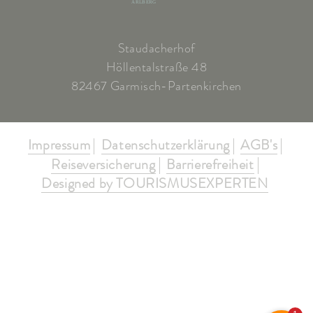
ARLBERG
Staudacherhof
Höllentalstraße 48
82467 Garmisch-Partenkirchen
Impressum
Datenschutzerklärung
AGB's
Reiseversicherung
Barrierefreiheit
Designed by TOURISMUSEXPERTEN