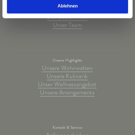
Ihre Gastgeber
Ablehnen
Unsere Tradition
Das Bauernhaus
Unser Team
Unsere Highlights
Unsere Wohnwelten
Unsere Kulinarik
Unser Wellnessangebot
Unsere Arrangements
Kontakt & Service